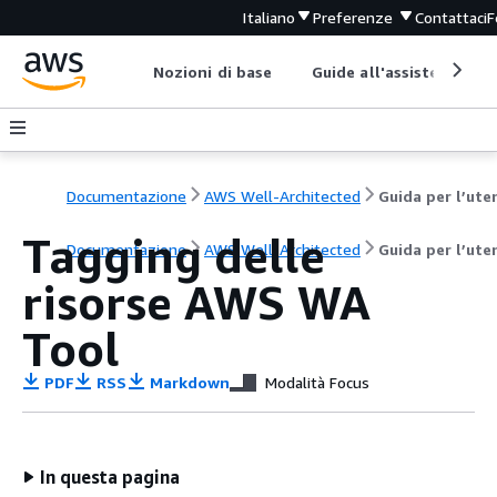
Italiano
Preferenze
Contattaci
F
Nozioni di base
Guide all'assistenza
Documentazione
AWS Well-Architected
Guida per l’ute
Tagging delle
Documentazione
AWS Well-Architected
Guida per l’ute
risorse AWS WA
Tool
PDF
RSS
Markdown
Modalità Focus
In questa pagina