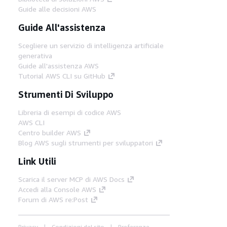
Guide alle decisioni AWS
Guide All'assistenza
Scegliere un servizio di intelligenza artificiale
generativa
Guide all'assistenza AWS
Tutorial AWS CLI su GitHub
Strumenti Di Sviluppo
Libreria di esempi di codice AWS
AWS CLI
Centro builder AWS
Blog AWS sugli strumenti per sviluppatori
Link Utili
Scarica il server MCP di AWS Docs
Accedi alla Console AWS
Forum di AWS re:Post
Privacy
Condizioni del sito
Preferenze