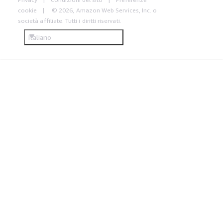
cookie
© 2026, Amazon Web Services, Inc. o
società affiliate. Tutti i diritti riservati.
Italiano