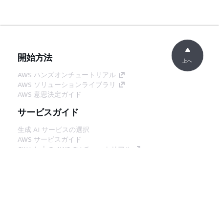
開始方法
上へ
AWS ハンズオンチュートリアル
AWS ソリューションライブラリ
AWS 意思決定ガイド
サービスガイド
生成 AI サービスの選択
AWS サービスガイド
GitHub 上の AWS CLI チュートリアル
デベロッパーツール
AWS コード例ライブラリ
AWS CLI
AWS Builder Center
AWS デベロッパーツールブログ