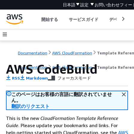
日本語
設定
お問い合わせ
フィー
開始する
サービスガイド
デベロッパ
Documentation
AWS CloudFormation
Template Refere
AWS CodeBuild
Documentation
AWS CloudFormation
Template Refere
RSS
Markdown
フォーカスモード
このページはお客様の言語に翻訳されていませ
ん。
翻訳のリクエスト
This is the new
CloudFormation Template Reference
Guide
. Please update your bookmarks and links. For
help getting started with CloudFormation, see the
AWS