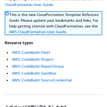
CloudFormation User Guide
.
This is the new
CloudFormation Template Reference
Guide
. Please update your bookmarks and links. For
help getting started with CloudFormation, see the
AWS CloudFormation User Guide
.
Resource types
AWS::CodeBuild::Fleet
AWS::CodeBuild::Project
AWS::CodeBuild::ReportGroup
AWS::CodeBuild::Sandbox
AWS::CodeBuild::SourceCredential