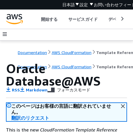
日本語
設定
お問い合わせ
フィー
開始する
サービスガイド
デベロッパ
Documentation
AWS CloudFormation
Template Refere
Oracle
Documentation
AWS CloudFormation
Template Refere
Database@AWS
RSS
Markdown
フォーカスモード
このページはお客様の言語に翻訳されていませ
ん。
翻訳のリクエスト
This is the new
CloudFormation Template Reference