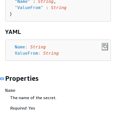
"
Name
"
 : 
String
,

"
ValueFrom
"
 : 
String
YAML
Name
:
String
ValueFrom
:
String
Properties
Name
The name of the secret.
Required
: Yes