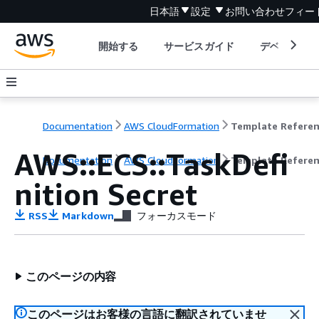
日本語
設定
お問い合わせ
フィー
開始する
サービスガイド
デベロッパ
Documentation
AWS CloudFormation
Template Refere
AWS::ECS::TaskDefi
Documentation
AWS CloudFormation
Template Refere
nition Secret
RSS
Markdown
フォーカスモード
このページの内容
このページはお客様の言語に翻訳されていませ