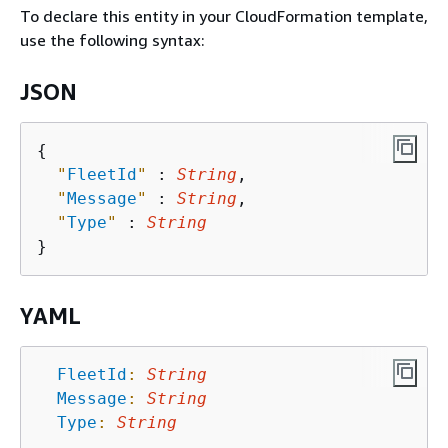
To declare this entity in your CloudFormation template,
use the following syntax:
JSON
{
"
FleetId
"
 : 
String
,

"
Message
"
 : 
String
,

"
Type
"
 : 
String
YAML
FleetId
:
String
Message
:
String
Type
:
String