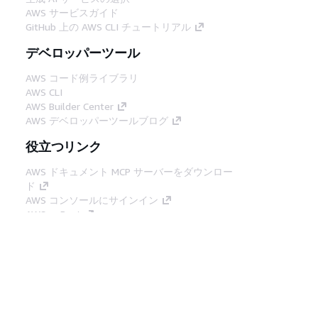
AWS サービスガイド
GitHub 上の AWS CLI チュートリアル
デベロッパーツール
AWS コード例ライブラリ
AWS CLI
AWS Builder Center
AWS デベロッパーツールブログ
役立つリンク
AWS ドキュメント MCP サーバーをダウンロー
ド
AWS コンソールにサインイン
AWS re:Post
プライバシー
サイト規約
Cookie の設定
© 2026, Amazon Web Services, Inc. or its
affiliates.All rights reserved.
日本語