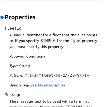
Properties
FleetId
A unique identifier for a fleet that the alias points
to. If you specify
for the
property,
SIMPLE
Type
you must specify this property.
Required
: Conditional
Type
: String
Pattern
:
^[a-z]*fleet-[a-zA-Z0-9\-]+
Update requires
:
No interruption
Message
The message text to be used with a terminal