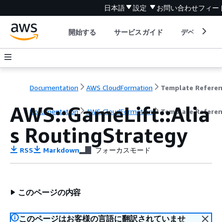
日本語
設定
お問い合わせ
フィー
開始する
サービスガイド
デベロッパ
Documentation
AWS CloudFormation
Template Refere
AWS::GameLift::Alia
Documentation
AWS CloudFormation
Template Refere
s RoutingStrategy
RSS
Markdown
フォーカスモード
このページの内容
このページはお客様の言語に翻訳されていませ