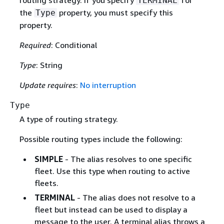
routing strategy. If you specify
for
TERMINAL
the
property, you must specify this
Type
property.
Required
: Conditional
Type
: String
Update requires
:
No interruption
Type
A type of routing strategy.
Possible routing types include the following:
SIMPLE
- The alias resolves to one specific
fleet. Use this type when routing to active
fleets.
TERMINAL
- The alias does not resolve to a
fleet but instead can be used to display a
message to the user. A terminal alias throws a