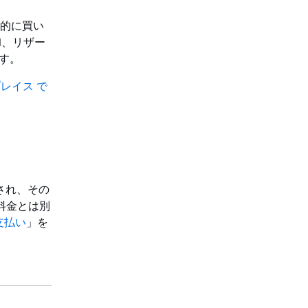
体系的に買い
AMI、リザー
す。
プレイス で
され、その
用料金とは別
支払い
」を