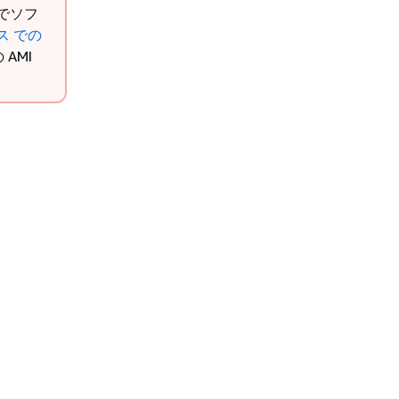
 でソフ
ス での
 AMI