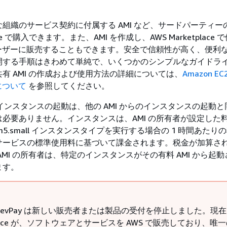
ような組織のサービス契約に付属する AMI など、サードパーティーの 
lace で購入できます。また、AMI を作成し、AWS Marketplace 
2 ユーザーに販売することもできます。安全で信頼性が高く、便利な 
開する手順はきわめて単純で、いくつかのシンプルなガイドラ
有 AMI の作成および使用方法の詳細については、
Amazon E
について
を参照してください。
らのインスタンスの起動は、他の AMI からのインスタンスの起動
必要ありません。インスタンスは、AMI の所有者が設定した
 で m5.small インスタンスタイプを実行する場合の 1 時間あたり
サービスの標準使用料に基づいて課金されます。税金が加算さ
AMI の所有者は、特定のインスタンスがその有料 AMI から起
ます。
n DevPay は新しい販売者または製品の受付を停止しました。現在は
tplace が、ソフトウェアとサービスを AWS で販売しており、唯