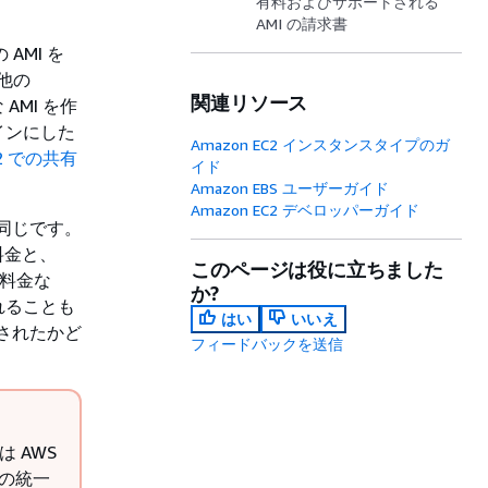
有料およびサポートされる
AMI の請求書
AMI を
で他の
関連リソース
AMI を作
インにした
Amazon EC2 インスタンスタイプのガ
C2 での共有
イド
Amazon EBS ユーザーガイド
Amazon EC2 デベロッパーガイド
と同じです。
料金と、
このページは役に立ちました
の料金な
か?
れることも
はい
いいえ
動されたかど
フィードバックを送信
 AWS
一の統一