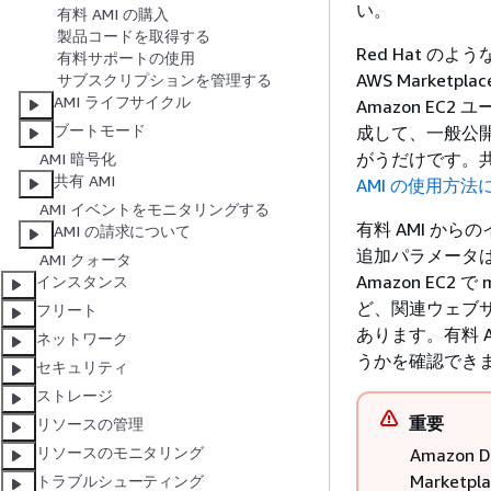
い。
有料 AMI の購入
製品コードを取得する
Red Hat の
有料サポートの使用
AWS Marketp
サブスクリプションを管理する
AMI ライフサイクル
Amazon EC
ブートモード
成して、一般公
がうだけです。共
AMI 暗号化
共有 AMI
AMI の使用方法
AMI イベントをモニタリングする
有料 AMI か
AMI の請求について
追加パラメータは
AMI クォータ
Amazon EC2
インスタンス
ど、関連ウェブ
フリート
あります。有料 
ネットワーク
うかを確認でき
セキュリティ
ストレージ
重要
リソースの管理
リソースのモニタリング
Amazo
Marke
トラブルシューティング