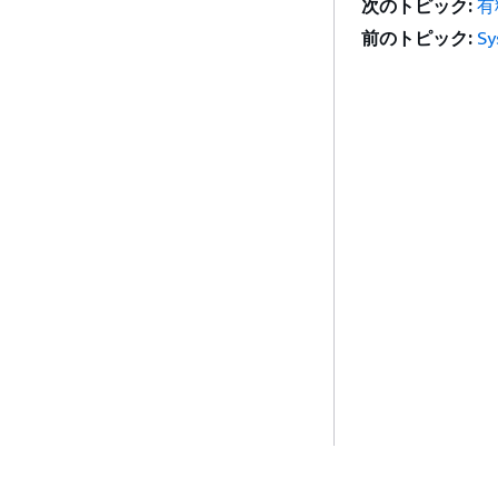
次のトピック:
有
前のトピック:
S