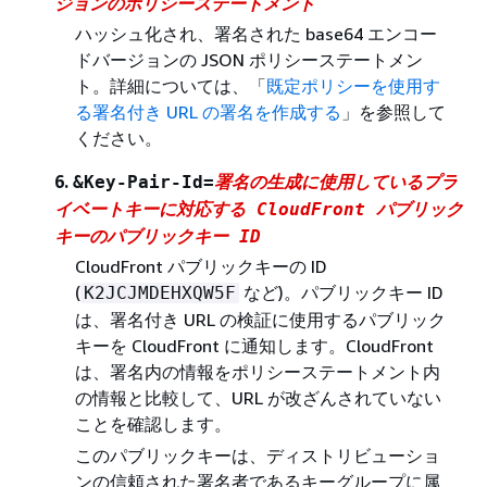
ジョンのポリシーステートメント
ハッシュ化され、署名された base64 エンコー
ドバージョンの JSON ポリシーステートメン
ト。詳細については、「
既定ポリシーを使用す
る署名付き URL の署名を作成する
」を参照して
ください。
6.
&Key-Pair-Id=
署名の生成に使用しているプラ
イベートキーに対応する CloudFront パブリック
キーのパブリックキー ID
CloudFront パブリックキーの ID
(
など)。パブリックキー ID
K2JCJMDEHXQW5F
は、署名付き URL の検証に使用するパブリック
キーを CloudFront に通知します。CloudFront
は、署名内の情報をポリシーステートメント内
の情報と比較して、URL が改ざんされていない
ことを確認します。
このパブリックキーは、ディストリビューショ
ンの信頼された署名者であるキーグループに属