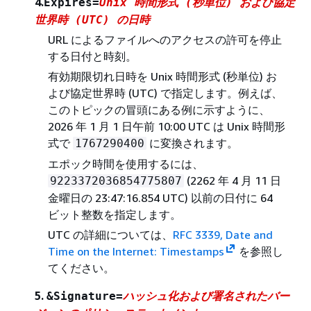
4.
Expires=
Unix 時間形式 (秒単位) および協定
世界時 (UTC) の日時
URL によるファイルへのアクセスの許可を停止
する日付と時刻。
有効期限切れ日時を Unix 時間形式 (秒単位) お
よび協定世界時 (UTC) で指定します。例えば、
このトピックの冒頭にある例に示すように、
2026 年 1 月 1 日午前 10:00 UTC は Unix 時間形
式で
に変換されます。
1767290400
エポック時間を使用するには、
(2262 年 4 月 11 日
9223372036854775807
金曜日の 23:47:16.854 UTC) 以前の日付に 64
ビット整数を指定します。
UTC の詳細については、
RFC 3339, Date and
Time on the Internet: Timestamps
を参照し
てください。
5.
&Signature=
ハッシュ化および署名されたバー