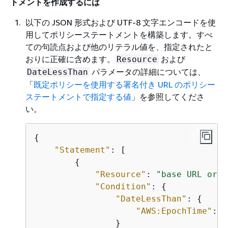
トメントを作成するには
以下の JSON 形式および UTF-8 文字エンコードを使
用してポリシーステートメントを構築します。すべ
ての句読点および他のリテラル値を、指定されたと
おりに正確に含めます。
および
Resource
パラメータの詳細については、
DateLessThan
「
既定ポリシーを使用する署名付き URL のポリシー
ステートメントで指定する値
」を参照してくださ
い。
{
"Statement"
: [

{
"Resource"
: 
"base URL or s
"Condition"
: 
{
"DateLessThan"
: 
{
"AWS:EpochTime"
: e
                }
