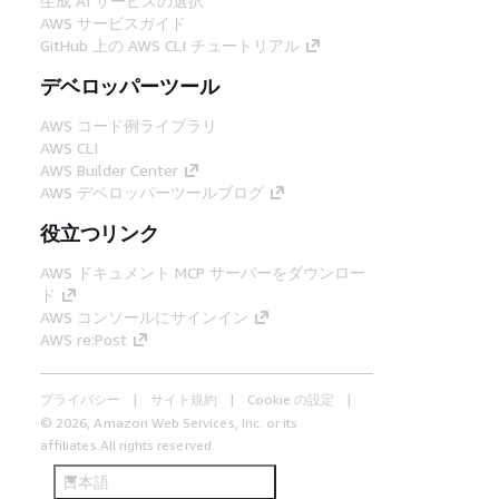
生成 AI サービスの選択
AWS サービスガイド
GitHub 上の AWS CLI チュートリアル
デベロッパーツール
AWS コード例ライブラリ
AWS CLI
AWS Builder Center
AWS デベロッパーツールブログ
役立つリンク
AWS ドキュメント MCP サーバーをダウンロー
ド
AWS コンソールにサインイン
AWS re:Post
プライバシー
サイト規約
Cookie の設定
© 2026, Amazon Web Services, Inc. or its
affiliates.All rights reserved.
日本語