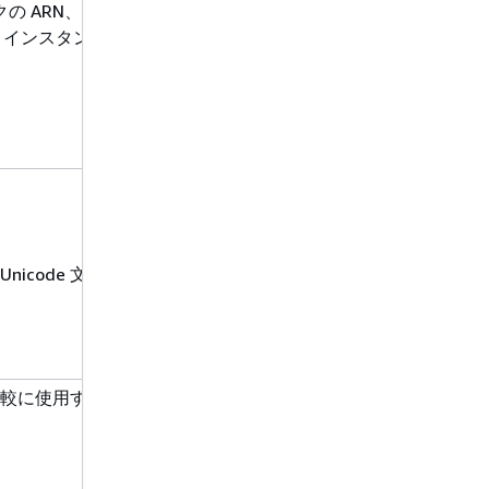
 ARN、Auto Scaling
C2 インスタンスを停止、終
Unicode 文字列
較に使用する比較演算