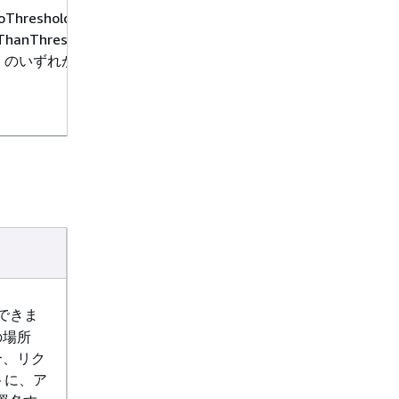
oThreshold、
ssThanThreshold、または
old のいずれか
成するメトリクスのディ
2 つの方法で指定でき、
互換的に使用することが
オプションの場合: --
 --dimensions
できま
: --dimensions
の場所
"
合、リク
ストに、ア