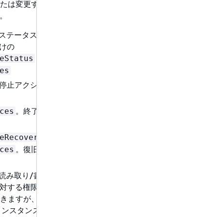
たは変更する場合、次の
す。
タンスステータスメトリクスに
けの
と
eStatus
es
停止アクションを含むア
。終了アクションを
ces
eRecoveryAttribute
。復旧アクションを
ces
に対する読み取り/書き込み権限は
2 に対する権限を持っていな
きますが、停止または終
2 インスタンスでは実行され