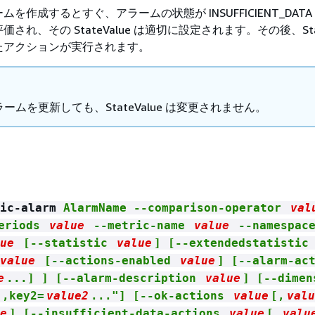
を作成するとすぐ、アラームの状態が INSUFFICIENT_DATA
され、その StateValue は適切に設定されます。その後、Stat
たアクションが実行されます。
ームを更新しても、StateValue は変更されません。
ic-alarm
AlarmName --comparison-operator
val
periods
value
--metric-name
value
--namespac
ue
[--statistic
value
] [--extendedstatisti
value
[--actions-enabled
value
] [--alarm-ac
e
...] ] [--alarm-description
value
] [--dimen
,key2=
value2
..."] [--ok-actions
value
[,
valu
e
] [--insufficient-data-actions
value
[,
valu