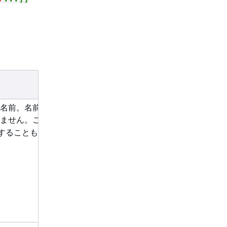
前。名前は AWS アカ
りません。この値は
--
することもできます。