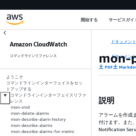
開始する
サービスガイ
ドキュメン
Amazon CloudWatch
mon-p
ドキュメン
コマンドラインリファレンス
PDF
Markdo
ようこそ
コマンドラインインターフェイスをセッ
トアップする
コマンドラインインターフェイスリファ
説明
レンス
mon-cmd
mon-delete-alarms
アラームを作成ま
mon-describe-alarm-history
付けます。また、こ
mon-describe-alarms
Notificatio
mon-describe-alarms-for-metric