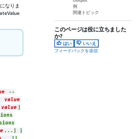
 になりま
例
関連トピック
eValue
このページは役に立ちました
か?
はい
いいえ
フィードバックを送信
ue
--
e
value
c
value
]
tions
sions
e
...] ]
e
...]]