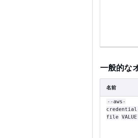
--dimensio
"key1=valu
一般的な
名前
--aws-
credential
file
VALUE