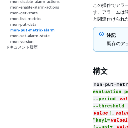
mon-disable-alarm-actions
この操作でアラーム
mon-enable-alarm-actions
す。アラームは評価
mon-get-stats
と関連付けられ
mon-list-metrics
mon-put-data
mon-put-metric-alarm
注記
mon-set-alarm-state
mon-version
既存のアラ
ドキュメント履歴
構文
mon-put-metr
evaluation-
--period
val
--threshold
value
[,
valu
"key1=
value1
[--unit
valu