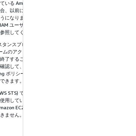
Amazon EC2 API
合、以前に作成したアラ
になります。IAM のア
AM ユーザーガイドの
参照してください。
2 インスタンスプロファイルな
ラームのアクションを使用
終了することはできませ
して、Amazon SNS
caling ポリシーなど、その他
できます。
ce (AWS STS) で付与された一
使用している場合、アラ
zon EC2 インスタンス
きません。