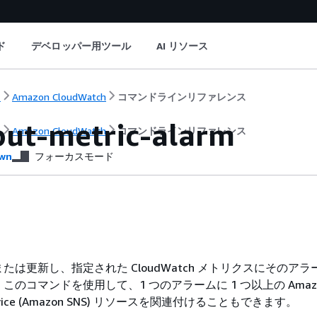
ド
デベロッパー用ツール
AI リソース
ト
Amazon CloudWatch
コマンドラインリファレンス
ut-metric-alarm
ト
Amazon CloudWatch
コマンドラインリファレンス
wn
フォーカスモード
たは更新し、指定された CloudWatch メトリクスにそのア
のコマンドを使用して、1 つのアラームに 1 つ以上の Amazon 
n Service (Amazon SNS) リソースを関連付けることもできます。