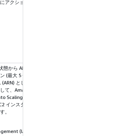
にアクションを実行する
状態から ALARM 状態に移
(最大 5 個)。各アクシ
 (ARN) として指定されま
、Amazon SNS トピ
to Scaling ポリシーのア
EC2 インスタンスの停止、
す。
anagement (IAM) アカウン