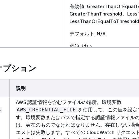
有効値: GreaterThanOrEqualT
GreaterThanThreshold、Le
LessThanOrEqualToThresh
デフォルト: N/A
必須: はい
作成するアラームに関連して作
ns
メンション。ディメンションは 
e1,key2=value2..."
オプション
形式を組み合わせて、あるいは
できます。
説明
1 ディメンションに 1 つの
dimensions "key1=value1"
AWS 認証情報を含むファイルの場所。環境変数
"key2=value2"
を使用して、この値を設定
AWS_CREDENTIAL_FILE
-
1 つのオプションにまとめた場合
す。環境変数またはパスで指定する認証情報ファイル
"key1=value1,key2=value2
は、実在のものでなければなりません。存在しない場
エストは失敗します。すべての CloudWatch リクエ
タイプ: マップ