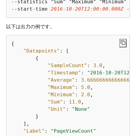
--statistics "Sum" "Maximum" "Minimum" "A
--start-time 
2016-10-20T12:00:00.000Z
 --e
以下は出力の例です。
{
"Datapoints"
: [

{
"SampleCount"
: 
3.0
,

"Timestamp"
: 
"2016-10-20T12:0
"Average"
: 
3.6666666666666665
"Maximum"
: 
5.0
,

"Minimum"
: 
2.0
,

"Sum"
: 
11.0
,

"Unit"
: 
"None"
        }

    ],

"Label"
: 
"PageViewCount"