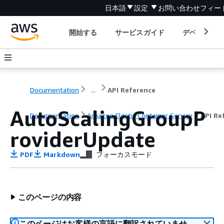
日本語
設定
お問い合わせ
フィー
開始する
サービスガイド
デベロッパ
Documentation
...
API Reference
AutoScalingGroupP
Documentation
Amazon Elastic Container Service
API Re
roviderUpdate
PDF
Markdown
フォーカスモード
このページの内容
このページはお客様の言語に翻訳されていませ