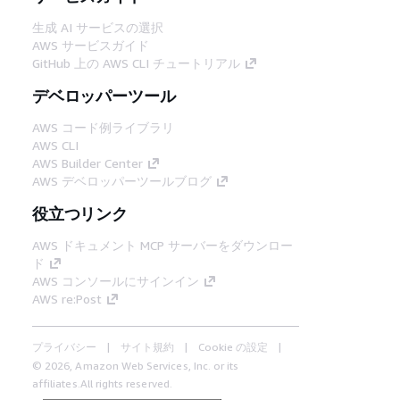
生成 AI サービスの選択
AWS サービスガイド
GitHub 上の AWS CLI チュートリアル
デベロッパーツール
AWS コード例ライブラリ
AWS CLI
AWS Builder Center
AWS デベロッパーツールブログ
役立つリンク
AWS ドキュメント MCP サーバーをダウンロー
ド
AWS コンソールにサインイン
AWS re:Post
プライバシー
サイト規約
Cookie の設定
© 2026, Amazon Web Services, Inc. or its
affiliates.All rights reserved.