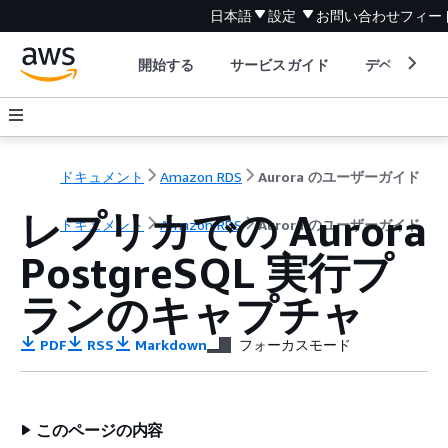
日本語
設定
お問い合わせ
フィー
開始する
サービスガイド
デベロッパ
ドキュメント
Amazon RDS
Aurora のユーザーガイド
レプリカでの Aurora
ドキュメント
Amazon RDS
Aurora のユーザーガイド
PostgreSQL 実行プ
ランのキャプチャ
PDF
RSS
Markdown
フォーカスモード
このページの内容