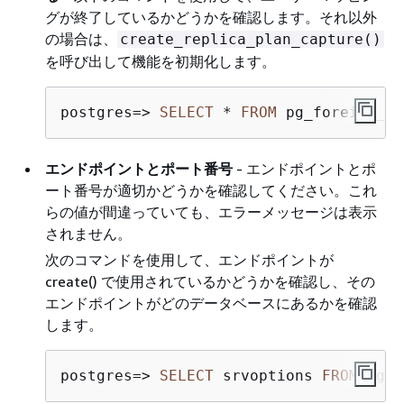
グが終了しているかどうかを確認します。それ以外
の場合は、
create_replica_plan_capture()
を呼び出して機能を初期化します。
postgres
=
>
SELECT
*
FROM
 pg_foreign_se
エンドポイントとポート番号
- エンドポイントとポ
ート番号が適切かどうかを確認してください。これ
らの値が間違っていても、エラーメッセージは表示
されません。
次のコマンドを使用して、エンドポイントが
create() で使用されているかどうかを確認し、その
エンドポイントがどのデータベースにあるかを確認
します。
postgres
=
>
SELECT
 srvoptions 
FROM
 pg_f