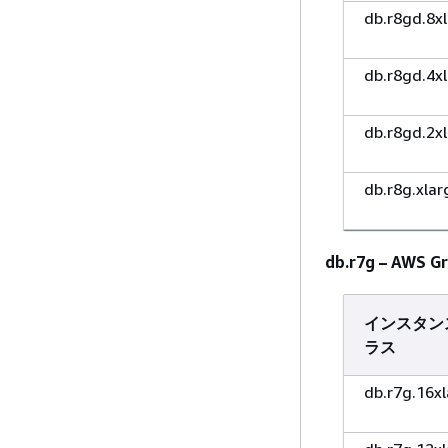
db.r8gd.8x
db.r8gd.4x
db.r8gd.2x
db.r8g.xlar
db.r7g – A
インスタン
ラス
db.r7g.16x