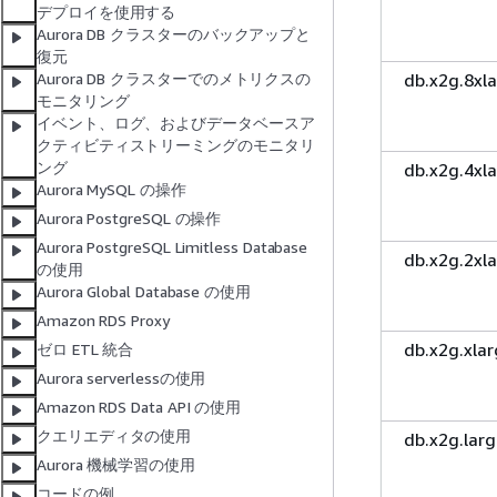
デプロイを使用する
Aurora DB クラスターのバックアップと
復元
db.x2g.8xl
Aurora DB クラスターでのメトリクスの
モニタリング
イベント、ログ、およびデータベースア
クティビティストリーミングのモニタリ
ング
db.x2g.4xl
Aurora MySQL の操作
Aurora PostgreSQL の操作
Aurora PostgreSQL Limitless Database
db.x2g.2xl
の使用
Aurora Global Database の使用
Amazon RDS Proxy
db.x2g.xla
ゼロ ETL 統合
Aurora serverlessの使用
Amazon RDS Data API の使用
クエリエディタの使用
db.x2g.lar
Aurora 機械学習の使用
コードの例