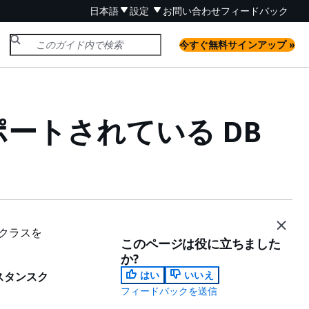
日本語
設定
お問い合わせ
フィードバック
今すぐ無料サインアップ »
ートされている DB
スクラスを
このページは役に立ちました
か?
はい
いいえ
インスタンスク
フィードバックを送信