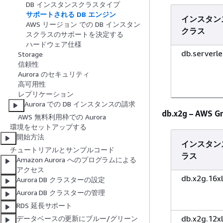
DB インスタンスクラスタイプ
サポートされる DB エンジン
インスタン
AWS リージョン での DB インスタン
クラス
スクラスのサポートを決定する
ハードウェア仕様
db.serverle
Storage
信頼性
Aurora のセキュリティ
高可用性
レプリケーション
Aurora での DB インスタンスの請求
db.x2g – A
AWS 無料利用枠での Aurora
環境をセットアップする
開始方法
インスタン
チュートリアルとサンプルコード
ラス
Amazon Aurora へのプログラムによる
アクセス
db.x2g.16x
Aurora DB クラスターの設定
Aurora DB クラスターの管理
RDS 延長サポート
db.x2g.12x
データベースの更新にブルー/グリーン