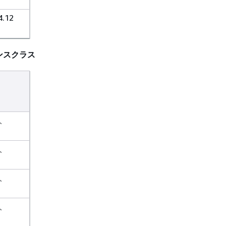
.12
スタンスクラス
降、
降、
降、
降、