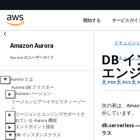
開始する
サービスガイ
ドキュメン
Amazon Aurora
DB 
ドキュメン
Aurora のユーザーガイド
エン
Aurora とは
PDF
RSS
M
Aurora DB クラスター
Aurora バージョン
リージョンとアベイラビリティーゾー
次の表は、Amaz
ン
示しています。
リージョンとエンジンでサポートさ
れている Aurora 機能
db.serverle
エンドポイント接続
ラス
DB インスタンスクラス