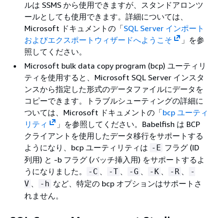
ルは SSMS から使用できますが、スタンドアロンツ
ールとしても使用できます。詳細については、
Microsoft ドキュメントの「
SQL Server インポート
およびエクスポートウィザードへようこそ
」を参
照してください。
Microsoft bulk data copy program (bcp) ユーティリ
ティを使用すると、Microsoft SQL Server インスタ
ンスから指定した形式のデータファイルにデータを
コピーできます。トラブルシューティングの詳細に
ついては、Microsoft ドキュメントの「
bcp ユーティ
リティ
」を参照してください。Babelfish は BCP
クライアントを使用したデータ移行をサポートする
ようになり、bcp ユーティリティは
フラグ (ID
-E
列用) と -b フラグ (バッチ挿入用) をサポートするよ
うになりました。
、
、
、
、
、
-C
-T
-G
-K
-R
-
、
など、特定の bcp オプションはサポートさ
V
-h
れません。