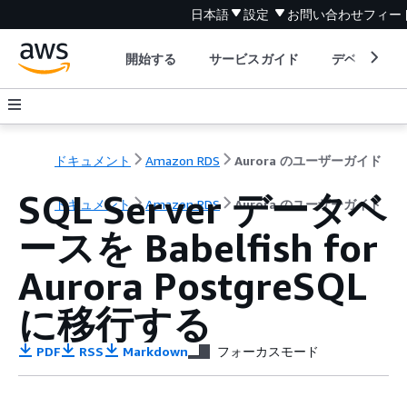
日本語
設定
お問い合わせ
フィー
開始する
サービスガイド
デベロッパ
ドキュメント
Amazon RDS
Aurora のユーザーガイド
SQL Server データベ
ドキュメント
Amazon RDS
Aurora のユーザーガイド
ースを Babelfish for
Aurora PostgreSQL
に移行する
PDF
RSS
Markdown
フォーカスモード