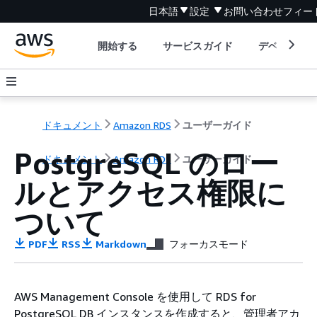
日本語
設定
お問い合わせ
フィー
開始する
サービスガイド
デベロッパ
ドキュメント
Amazon RDS
ユーザーガイド
PostgreSQL のロー
ドキュメント
Amazon RDS
ユーザーガイド
ルとアクセス権限に
ついて
PDF
RSS
Markdown
フォーカスモード
AWS Management Console を使用して
RDS for
PostgreSQL DB インスタンス
を作成すると、管理者アカ