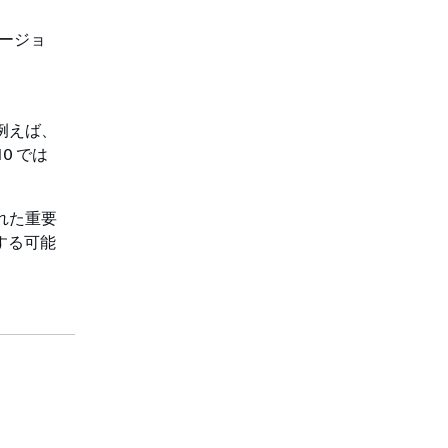
バージョ
。例えば、
210 では
された重要
する可能