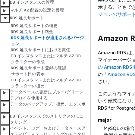
DB インスタンスの管理
示することもで
マルチ AZ 配置の設定と管理
ジョンのサポー
RDS 延長サポート
RDS 延長サポートの概要
RDS 延長サポート料金
Amazo
RDS 延長サポートが適用されるバージ
ョン
RDS 延長サポートにおける責任
Amazon RDS
は、
DB インスタンスまたはマルチ AZ DB
マイナーバージ
クラスターの作成
の Amazon R
RDS 延長サポート登録の確認
の「
Amazon RDS 
サポート日の表示
DB インスタンスまたはマルチ AZ DB
さい。
クラスターの復元
データベースの更新にブルー/グリーン
このようなマイ
デプロイを使用する
いう形式になり、例えば 
データのバックアップ、復元、エクスポ
RDS for Postg
ート
DB インスタンスでのメトリクスのモニ
major
タリング
MySQL の
イベント、ログ、およびデータベースア
クティビティストリーミングのモニタリ