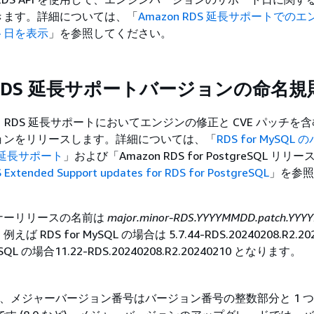
きます。詳細については、「
Amazon RDS 延長サポートでの
ト日を表示
」を参照してください。
n RDS 延長サポートバージョンの命名規
RDS 延長サポートにおいてエンジンの修正と CVE パッチを
ョンをリリースします。詳細については、「
RDS for MySQL
DS 延長サポート
」および「Amazon RDS for PostgreSQL リ
Extended Support updates for RDS for PostgreSQL
」を参照
ナーリリースの名前は
major.minor-RDS.YYYYMMDD.patch.YY
RDS for MySQL の場合は 5.7.44-RDS.20240208.R2.20
reSQL の場合11.22-RDS.20240208.R2.20240210 となります。
場合、メジャーバージョン番号はバージョン番号の整数部分と 1 