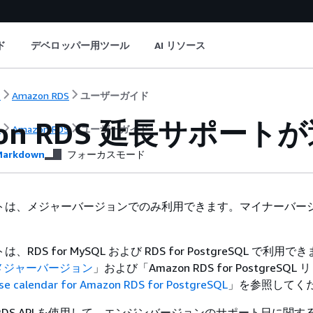
ド
デベロッパー用ツール
AI リソース
ト
Amazon RDS
ユーザーガイド
zon RDS 延長サポー
ト
Amazon RDS
ユーザーガイド
arkdown
フォーカスモード
ートは、メジャーバージョンでのみ利用できます。マイナーバー
。
、RDS for MySQL および RDS for PostgreSQL で利用
メジャーバージョン
」および「Amazon RDS for PostgreSQL
se calendar for Amazon RDS for PostgreSQL
」を参照してく
たは RDS API を使用して、エンジンバージョンのサポート日に関