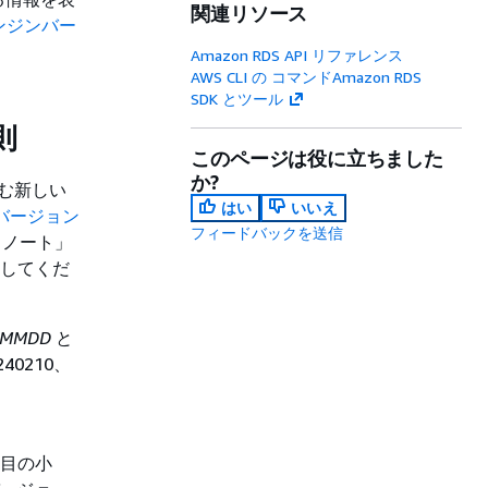
関連リソース
エンジンバー
Amazon RDS API リファレンス
AWS CLI の コマンドAmazon RDS
SDK とツール
則
このページは役に立ちました
か?
含む新しい
はい
いいえ
 のバージョン
フィードバックを送信
リースノート」
してくだ
YYMMDD
と
240210、
つ目の小