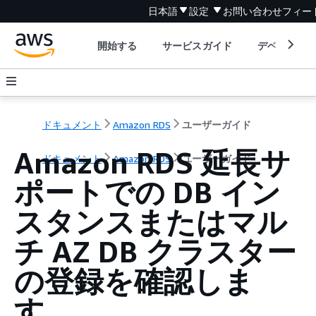
日本語
設定
お問い合わせ
フィー
開始する
サービスガイド
デベロッパ
ドキュメント
Amazon RDS
ユーザーガイド
Amazon RDS 延長サ
ドキュメント
Amazon RDS
ユーザーガイド
ポートでの
DB イン
スタンスまたはマル
チ AZ DB クラスター
の登録を確認しま
す。