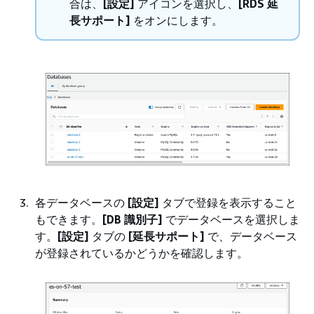
合は、
[設定]
アイコンを選択し、
[RDS 延
長サポート]
をオンにします。
各データベースの
[設定]
タブで登録を表示すること
もできます。
[DB 識別子]
でデータベースを選択しま
す。
[設定]
タブの
[延長サポート]
で、データベース
が登録されているかどうかを確認します。