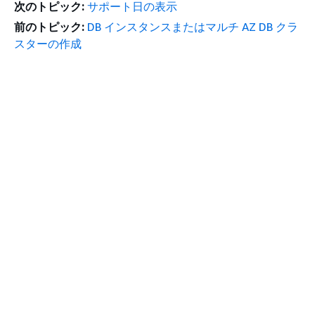
次のトピック:
サポート日の表示
前のトピック:
DB インスタンスまたはマルチ AZ DB クラ
スターの作成