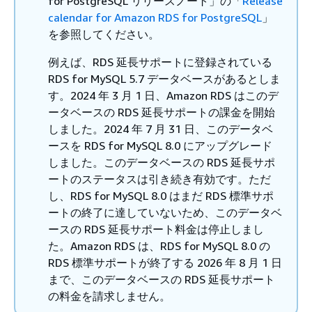
for PostgreSQL リリースノート」の「
Release
calendar for Amazon RDS for PostgreSQL
」
を参照してください。
例えば、RDS 延長サポートに登録されている
RDS for MySQL 5.7 データベースがあるとしま
す。2024 年 3 月 1 日、Amazon RDS はこのデ
ータベースの RDS 延長サポートの課金を開始
しました。2024 年 7 月 31 日、このデータベ
ースを RDS for MySQL 8.0 にアップグレード
しました。このデータベースの RDS 延長サポ
ートのステータスは引き続き有効です。ただ
し、RDS for MySQL 8.0 はまだ RDS 標準サポ
ートの終了に達していないため、このデータベ
ースの RDS 延長サポート料金は停止しまし
た。Amazon RDS は、RDS for MySQL 8.0 の
RDS 標準サポートが終了する 2026 年 8 月 1 日
まで、このデータベースの RDS 延長サポート
の料金を請求しません。