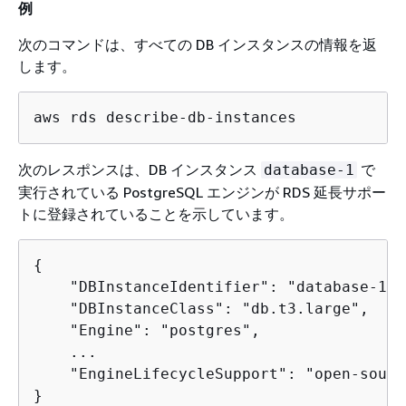
例
次のコマンドは、すべての DB インスタンスの情報を返
します。
aws rds describe-db-instances
次のレスポンスは、DB インスタンス
で
database-1
実行されている PostgreSQL エンジンが RDS 延長サポー
トに登録されていることを示しています。
{
    "DBInstanceIdentifier": "database-1",

    "DBInstanceClass": "db.t3.large",

    "Engine": "postgres",

    ...

    "EngineLifecycleSupport": "open-sourc
}