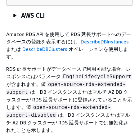
AWS CLI
Amazon RDS API を使用して RDS 延長サポートへのデー
タベースの登録を表示するには、
DescribeDBInstances
または
DescribeDBClusters
オペレーションを使用しま
す。
RDS 延長サポートがデータベースで利用可能な場合、レ
スポンスにはパラメータ
EngineLifecycleSupport
が含まれます。値
open-source-rds-extended-
は、
DB インスタンスまたはマルチ AZ DB ク
support
ラスター
が RDS 延長サポートに登録されていることを示
します。値
open-source-rds-extended-
は、
DB インスタンスまたはマル
support-disabled
チ AZ DB クラスター
が RDS 延長サポートでは無効化さ
れたことを示します。