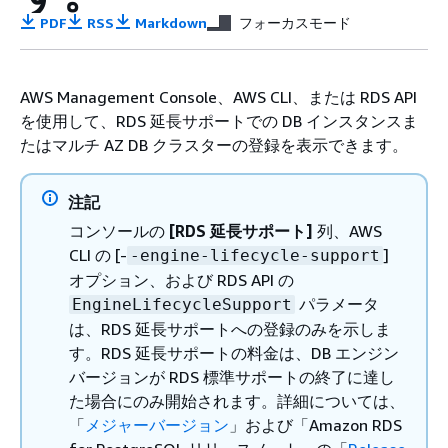
PDF
RSS
Markdown
フォーカスモード
AWS Management Console、AWS CLI、または RDS API
を使用して、RDS 延長サポートでの
DB インスタンスま
たはマルチ AZ DB クラスター
の登録を表示できます。
注記
コンソールの
[RDS 延長サポート]
列、AWS
CLI の [-
]
-engine-lifecycle-support
オプション、および RDS API の
パラメータ
EngineLifecycleSupport
は、RDS 延長サポートへの登録のみを示しま
す。RDS 延長サポートの料金は、DB エンジン
バージョンが RDS 標準サポートの終了に達し
た場合にのみ開始されます。詳細については、
「
メジャーバージョン
」および「Amazon RDS