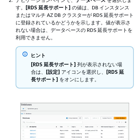
す。
[RDS 延長サポート]
の値は、
DB インスタンス
またはマルチ AZ DB クラスター
が RDS 延長サポート
に登録されているかどうかを示します。値が表示さ
れない場合は、データベースの RDS 延長サポートを
利用できません。
ヒント
[RDS 延長サポート]
列が表示されない場
合は、
[設定]
アイコンを選択し、
[RDS 延
長サポート]
をオンにします。