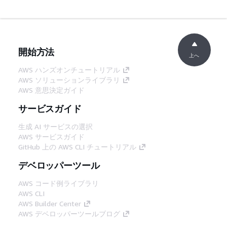
開始方法
上へ
AWS ハンズオンチュートリアル
AWS ソリューションライブラリ
AWS 意思決定ガイド
サービスガイド
生成 AI サービスの選択
AWS サービスガイド
GitHub 上の AWS CLI チュートリアル
デベロッパーツール
AWS コード例ライブラリ
AWS CLI
AWS Builder Center
AWS デベロッパーツールブログ