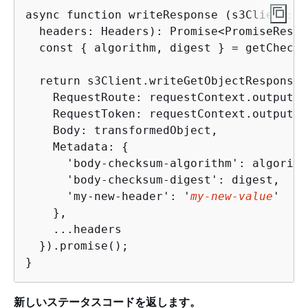
async function writeResponse (s3Client: S
  headers: Headers): Promise<PromiseResul
  const 
{
 algorithm, digest } = getChecks
  return s3Client.writeGetObjectResponse(
    RequestRoute: requestContext.outputRou
    RequestToken: requestContext.outputTok
    Body: transformedObject,

    Metadata: 
{
      'body-checksum-algorithm': algorithm
      'body-checksum-digest': digest,

      'my-new-header': '
my-new-value
' 

    },

    ...headers

  }).promise();

}
新しいステータスコードを返します。