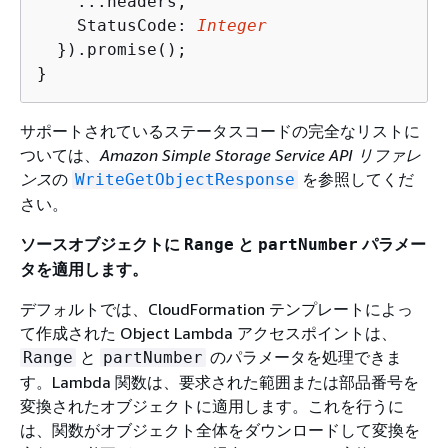
    ...headers,

    StatusCode: 
Integer
  }).promise();

}
サポートされているステータスコードの完全なリストに
ついては、
Amazon Simple Storage Service API リファレ
ンス
の
を参照してくだ
WriteGetObjectResponse
さい。
ソースオブジェクトに
と
パラメー
Range
partNumber
タを適用します。
デフォルトでは、CloudFormation テンプレートによっ
て作成された Object Lambda アクセスポイントは、
と
のパラメータを処理できま
Range
partNumber
す。Lambda 関数は、要求された範囲または部品番号を
変換されたオブジェクトに適用します。これを行うに
は、関数がオブジェクト全体をダウンロードして変換を