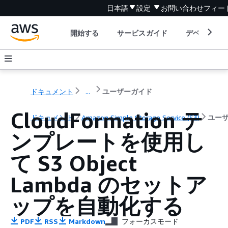
日本語
設定
お問い合わせ
フィー
開始する
サービスガイド
デベロッパ
ドキュメント
...
ユーザーガイド
CloudFormation テ
ドキュメント
Amazon Simple Storage Service (S3)
ユー
ンプレートを使用し
て S3 Object
Lambda のセットア
ップを自動化する
PDF
RSS
Markdown
フォーカスモード