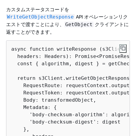
カスタムステータスコードを
API オペレーションリク
WriteGetObjectResponse
エストで渡すことにより、
クライアントに
GetObject
返すことができます。
async function writeResponse (s3Client: S
  headers: Headers): Promise<PromiseResul
  const 
{
 algorithm, digest } = getChecks
  return s3Client.writeGetObjectResponse(
    RequestRoute: requestContext.outputRou
    RequestToken: requestContext.outputTok
    Body: transformedObject,

    Metadata: 
{
      'body-checksum-algorithm': algorithm
      'body-checksum-digest': digest

    },
