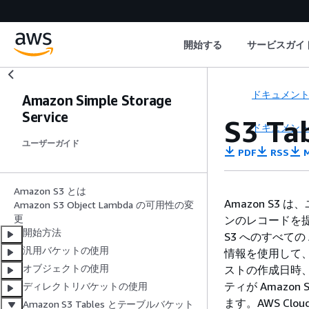
開始する
サービスガイ
ドキュメン
Amazon Simple Storage
Service
S3 T
ドキュメン
ユーザーガイド
PDF
RSS
M
Amazon S3 とは
Amazon S3
Amazon S3 Object Lambda の可用性の変
更
ンのレコードを提供
開始方法
S3 へのすべての
汎用バケットの使用
情報を使用して、A
オブジェクトの使用
ストの作成日時
ティが Amazon
ディレクトリバケットの使用
ます。AWS Clo
Amazon S3 Tables とテーブルバケット