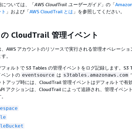
細については、「
AWS CloudTrail ユーザーガイド
」の「
Amazon
ベント
」および「
AWS CloudTrail とは
」を参照してください。
es の CloudTrail 管理イベント
、AWS アカウントのリソースで実行される管理オペレーショ
ます。
は、デフォルトで S3 Tables の管理イベントをログ記録します。S3 Ta
管理イベントの
は
eventsource
s3tables.amazonaws.com
トアップ時には、CloudTrail 管理イベントはデフォルトで有
PI アクションは、CloudTrail によって追跡され、管理イベ
す。
espace
le
leBucket