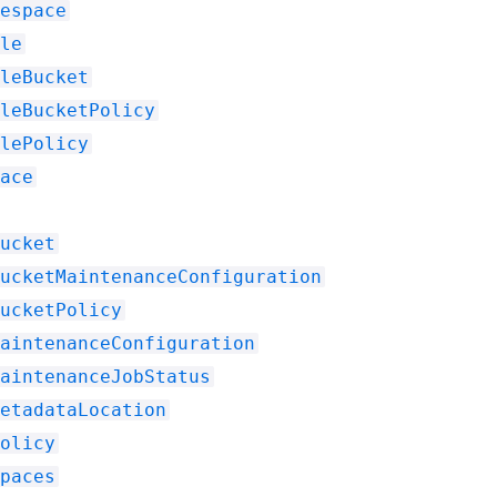
espace
le
leBucket
leBucketPolicy
lePolicy
ace
ucket
ucketMaintenanceConfiguration
ucketPolicy
aintenanceConfiguration
aintenanceJobStatus
etadataLocation
olicy
paces