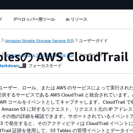
ド
デベロッパー用ツール
AI リソース
ト
Amazon Simple Storage Service (S3)
ユーザーガイド
ablesの AWS CloudT
ト
Amazon Simple Storage Service (S3)
ユーザーガイド
arkdown
フォーカスモード
 は、ユーザー、ロール、または AWS のサービスによって実行され
するサービスである AWS CloudTrail と統合されています。A
 API コールをイベントとしてキャプチャします。CloudTrail 
mazon S3 に対するリクエスト、リクエスト元の IP アドレ
、その他の詳細を確認できます。サポートされているイベント
 S3 で発生すると、そのアクティビティは CloudTrail イベン
udTrail 証跡を使用して、S3 Tables の管理イベントとデータ