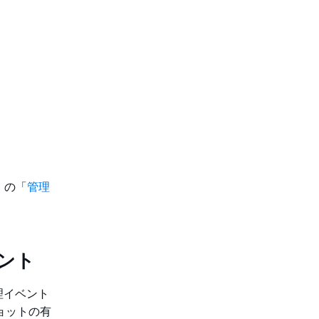
」の「
管理
ベント
理イベント
ショットの有