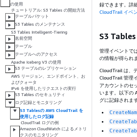
の使用
録できます。詳
チュートリアル: S3 Tables の開始方法
CloudTrail イ
テーブルバケット
S3 Tables のメンテナンス
S3 Tables Intelligent-Tiering
S3 Tabl
名前空間
テーブル
管理イベントでは
テーブルへのアクセス
の情報が得られ
Apache Iceberg V3 の使用
S3 テーブルのレプリケーション
CloudTrail 
AWS リージョン、エンドポイント、お
CloudTrail 
よびクォータ
アカウントのセッ
IPv6 を使用したリクエストの実行
います。以下の A
S3 Tables のセキュリティ
グに記録されま
ログ記録とモニタリング
S3 Tablesの AWS CloudTrail を
CreateNam
使用したログ記録
CreateTab
CloudTrail ログの例
Amazon CloudWatch によるメトリ
CreateTab
クスのモニタリング