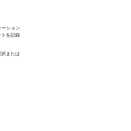
レーション
ントを記録
選択または