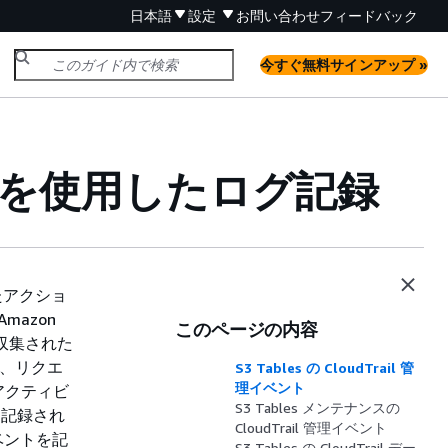
日本語
設定
お問い合わせ
フィードバック
今すぐ無料サインアップ »
rail を使用したログ記録
たアクショ
mazon
このページの内容
で収集された
ス、リクエ
S3 Tables の CloudTrail 管
理イベント
アクティビ
S3 Tables メンテナンスの
トに記録され
CloudTrail 管理イベント
イベントを記
S3 Tables の CloudTrail デー