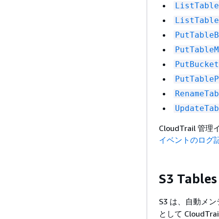
ListTable
ListTable
PutTableB
PutTableM
PutBucket
PutTableP
RenameTab
UpdateTab
CloudTrai
イベントのログ
S3 Tab
S3 は、自動メ
として Clou