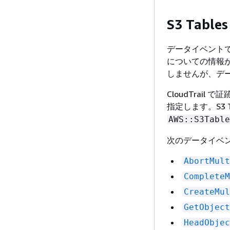
S3 Tabl
データイベント
についての情報が
しませんが、デ
CloudTra
指定します。S3 T
AWS::S3Table
次のデータイベント
AbortMult
CompleteM
CreateMul
GetObject
HeadObjec