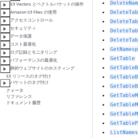
DeleteNam
S3 Vectors とベクトルバケットの操作
DeleteTab
Amazon S3 Files の使用
アクセスコントロール
DeleteTab
セキュリティ
DeleteTab
データ保護
DeleteTab
コスト最適化
GetNamesp
ログ記録とモニタリング
GetTable
パフォーマンスの最適化
GetTableB
静的ウェブサイトのホスティング
S3 リソースのタグ付け
GetTableB
バケットのタグ付け
GetTableB
クォータ
GetTableM
リファレンス
ドキュメント履歴
GetTableM
GetTableM
GetTableP
ListNames