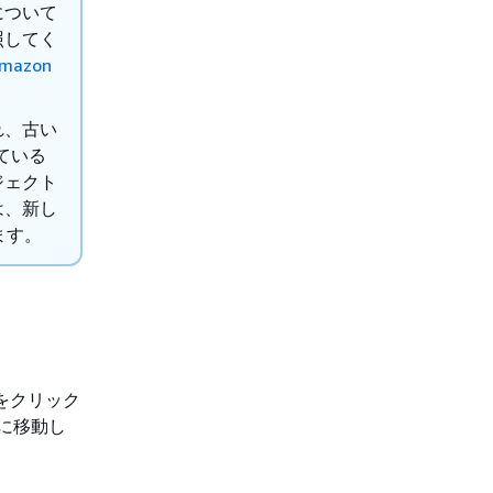
について
照してく
mazon
れ、古い
ている
ジェクト
は、新し
ます。
をクリック
ダに移動し