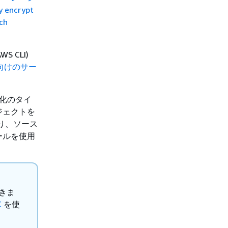
y encrypt
ch
S CLI)
ト向けのサー
号化のタイ
ジェクトを
まり、ソース
ールを使用
できま
K
を使