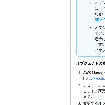
オブ
は、
ださ
S3
オブ
オブ
場合
が古
いオ
オブジェクトの
AWS Mana
https://con
ナビゲーシ
します。変更
ます。
変更するオ