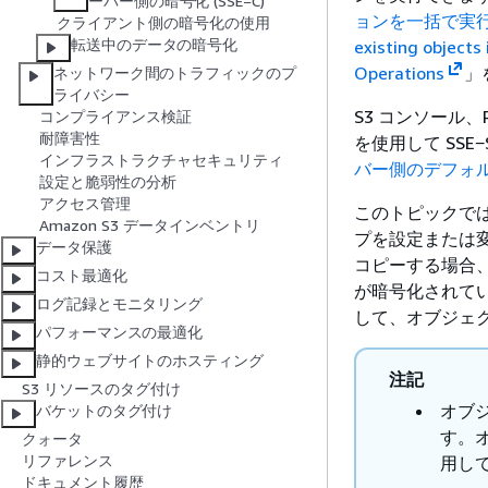
ーバー側の暗号化 (SSE−C)
ョンを一括で実
クライアント側の暗号化の使用
転送中のデータの暗号化
existing objects
Operations
」
ネットワーク間のトラフィックのプ
ライバシー
S3 コンソール、RES
コンプライアンス検証
耐障害性
を使用して SS
インフラストラクチャセキュリティ
バー側のデフォ
設定と脆弱性の分析
アクセス管理
このトピックでは、
Amazon S3 データインベントリ
プを設定または
データ保護
コピーする場合、
コスト最適化
が暗号化されて
ログ記録とモニタリング
して、オブジェ
パフォーマンスの最適化
静的ウェブサイトのホスティング
注記
S3 リソースのタグ付け
オブジ
バケットのタグ付け
す。オ
クォータ
リファレンス
用し
ドキュメント履歴