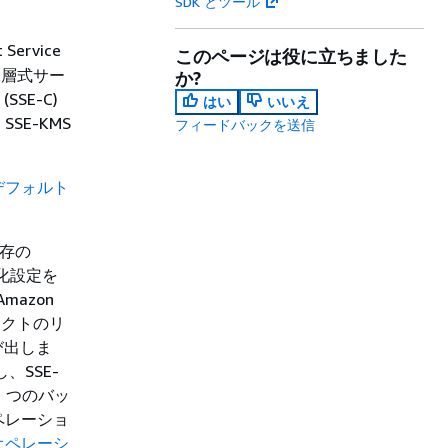
SDK とツール
ervice
このページは役に立ちました
る二層式サー
か?
SE-C)
はい
いいえ
E-KMS
フィードバックを送信
デフォルト
既存の
号化設定を
azon
ェクトのリ
び出しま
SSE-
 つのバッ
ペレーショ
オペレーシ