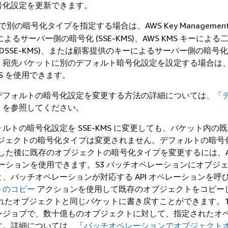
号化設定を更新できます。
の暗号化タイプを指定する場合は、AWS Key Management S
キーによるサーバー側の暗号化 (SSE-KMS)、AWS KMS キーによ
DSSE-KMS)、または顧客提供のキーによるサーバー側の暗号化 (S
宛先バケットに別のデフォルト暗号化設定を設定する場合は、SS
KMS を使用できます。
デフォルトの暗号化設定を変更する方法の詳細については、「
」を参照してください。
ルトの暗号化設定を SSE-KMS に変更しても、バケット内の
3 オブジェクトの暗号化タイプは変更されません。デフォルトの暗
に更新した後に既存のオブジェクトの暗号化タイプを変更するには、Am
レーションを使用できます。S3 バッチオペレーションにオブジ
、バッチオペレーションが対応する API オペレーションを呼
トのコピー
アクションを使用して既存のオブジェクトをコピーし、
されたオブジェクトと同じバケットに書き戻すことができます。1
ンジョブで、数十億ものオブジェクトに対して、指定されたオ
す。詳細については、「
バッチオペレーションでオブジェクト