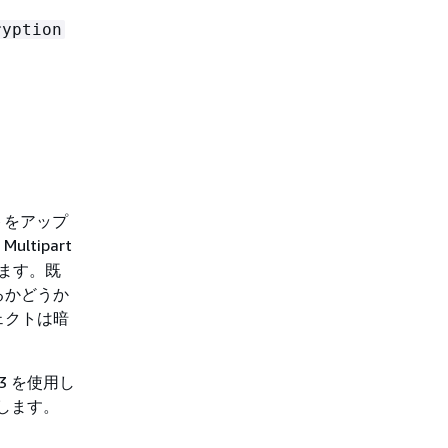
ryption
トをアップ
Multipart
きます。既
るかどうか
ェクトは暗
3 を使用し
します。