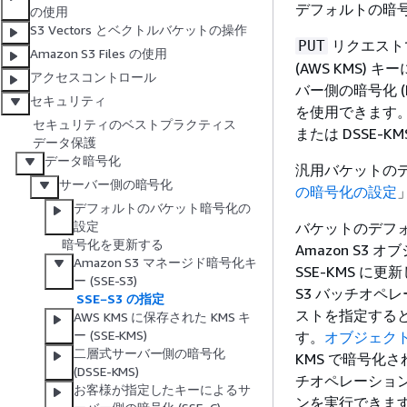
デフォルトの暗
の使用
S3 Vectors とベクトルバケットの操作
リクエストで別
PUT
Amazon S3 Files の使用
(AWS KMS) 
アクセスコントロール
バー側の暗号化 (
セキュリティ
を使用できます。
セキュリティのベストプラクティス
または DSSE-
データ保護
データ暗号化
汎用バケットの
サーバー側の暗号化
の暗号化の設定
デフォルトのバケット暗号化の
設定
バケットのデフォ
暗号化を更新する
Amazon S
Amazon S3 マネージド暗号化キ
SSE-KMS 
ー (SSE-S3)
S3 バッチオペ
SSE−S3 の指定
ストを指定すると
AWS KMS に保存された KMS キ
ー (SSE-KMS)
す。
オブジェク
二層式サーバー側の暗号化
KMS で暗号化
(DSSE-KMS)
チオペレーショ
お客様が指定したキーによるサ
ンを実行できま