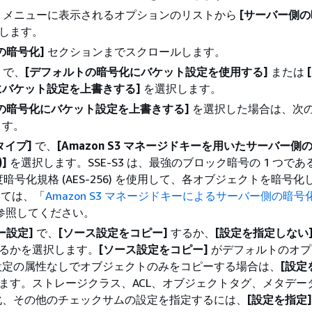
メニューに表示されるオプションのリストから
[サーバー側
します。
の暗号化]
セクションまでスクロールします。
で、
[デフォルトの暗号化にバケット設定を使用する]
または
にバケット設定を上書きする]
を選択します。
の暗号化にバケット設定を上書きする]
を選択した場合は、次
ます。
タイプ]
で、
[Amazon S3 マネージドキーを用いたサーバー側
)]
を選択します。SSE-S3 は、最強のブロック暗号の 1 つである 
度暗号化規格 (AES-256) を使用して、各オブジェクトを暗号
いては、「
Amazon S3 マネージドキーによるサーバー側の暗号化 (
参照してください。
ー設定]
で、
[ソース設定をコピー]
するか、
[設定を指定しない
るかを選択します。
[ソース設定をコピー]
がデフォルトのオプ
設定の属性なしでオブジェクトのみをコピーする場合は、
[設定
ます。ストレージクラス、ACL、オブジェクトタグ、メタデー
化、その他のチェックサムの設定を指定するには、
[設定を指定]