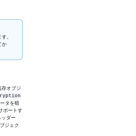
ます。
てか
既存オブジ
ryption
てデータを暗
がサポートす
ヘッダー
オブジェク