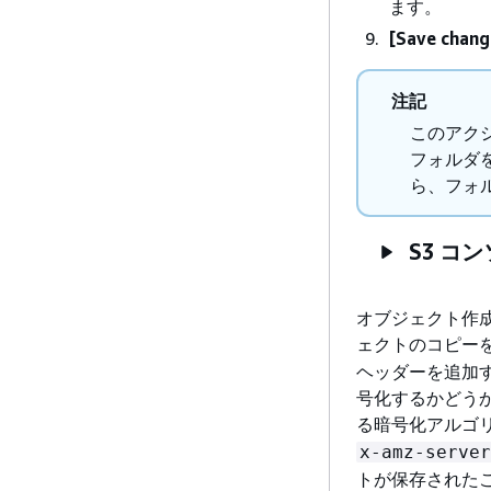
ます。
[Save chang
注記
このアク
フォルダ
ら、フォ
S3 コ
オブジェクト作
ェクトのコピー
ヘッダーを追加する
号化するかどうか
る暗号化アルゴ
x-amz-server
トが保存された