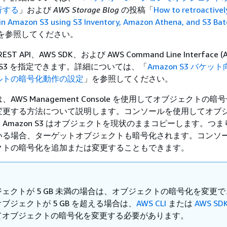
行する
」および
AWS Storage Blog
の投稿「
How to retroactivel
 in Amazon S3 using S3 Inventory, Amazon Athena, and S3 Bat
を参照してください。
T API、AWS SDK、および AWS Command Line Interface (AW
E−S3 を指定できます。詳細については、「
Amazon S3 バケッ
ルトの暗号化動作の設定
」を参照してください。
AWS Management Console を使用してオブジェクトの暗
変更する方法について説明します。コンソールを使用してオブ
Amazon S3 はオブジェクトを現状のままコピーします。つ
いる場合、ターゲットオブジェクトも暗号化されます。コンソ
クトの暗号化を追加または変更することもできます。
ェクトが 5 GB 未満の場合は、オブジェクトの暗号化を変更
ブジェクトが 5 GB を超える場合は、
AWS CLI
または
AWS SD
てオブジェクトの暗号化を変更する必要があります。