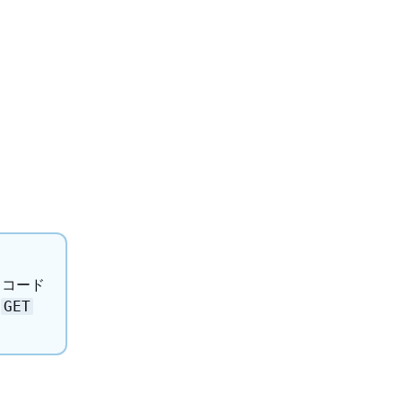
スコード
を
GET