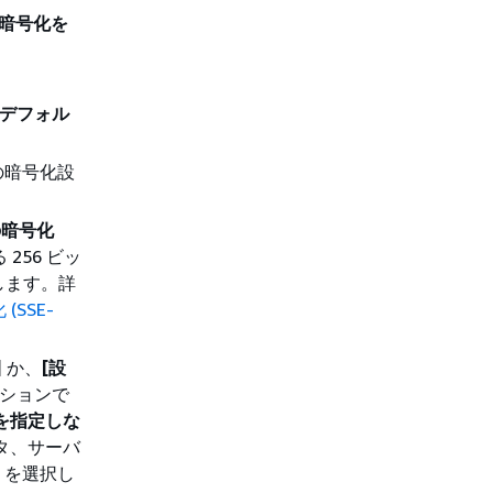
の暗号化を
[デフォル
の暗号化設
の暗号化
256 ビッ
化します。詳
SSE-
]
か、
[設
ションで
を指定しな
タ、サーバ
を選択し