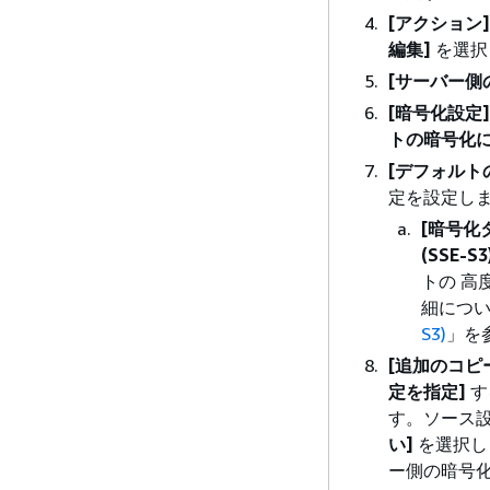
[アクション]
編集]
を選択
[サーバー側
[暗号化設定]
トの暗号化
[デフォルト
定を設定し
[暗号化
(SSE-S3
トの 高
細につ
S3)
」を
[追加のコピ
定を指定]
す
す。ソース
い]
を選択し
ー側の暗号