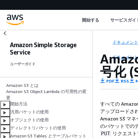
開始する
サービスガイ
ドキュメン
Amazon Simple Storage
Service
Ama
ドキュメン
ユーザーガイド
号化 (
PDF
RSS
M
Amazon S3 とは
Amazon S3 Object Lambda の可用性の変
更
すべての Amaz
開始方法
アップロードさ
汎用バケットの使用
Amazon S3 
オブジェクトの使用
のバケットでの
ディレクトリバケットの使用
リクエスト
PUT
Amazon S3 Tables とテーブルバケット