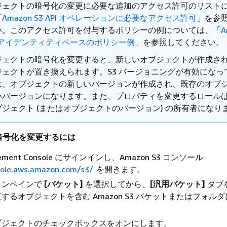
ジェクトの暗号化の変更に必要な追加のアクセス許可のリスト
「
Amazon S3 API オペレーションに必要なアクセス許可
」を参
い。このアクセス許可を付与するポリシーの例については、「
A
 のアイデンティティベースのポリシー例
」を参照してください。
ジェクトの暗号化を変更すると、新しいオブジェクトが作成さ
ジェクトが置き換えられます。S3 バージョニングが有効になっ
は、オブジェクトの新しいバージョンが作成され、既存のオブ
いバージョンになります。また、プロパティを変更するロール
ブジェクト (またはオブジェクトのバージョン) の所有者になり
暗号化を変更するには
gement Console にサインインし、Amazon S3 コンソール
sole.aws.amazon.com/s3/
を開きます。
ョンペインで
[バケット]
を選択してから、
[汎用バケット]
タブ
するオブジェクトを含む Amazon S3 バケットまたはフォル
ブジェクトのチェックボックスをオンにします。