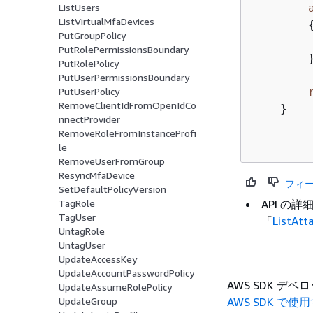
ListUsers
ListVirtualMfaDevices
PutGroupPolicy
        
PutRolePermissionsBoundary
        }
PutRolePolicy
PutUserPermissionsBoundary
PutUserPolicy
RemoveClientIdFromOpenIdCo
    }

nnectProvider
RemoveRoleFromInstanceProfi
le
RemoveUserFromGroup
ResyncMfaDevice
フィ
SetDefaultPolicyVersion
API の
TagRole
TagUser
「
ListAtt
UntagRole
UntagUser
UpdateAccessKey
UpdateAccountPasswordPolicy
AWS SDK 
UpdateAssumeRolePolicy
AWS SDK で使
UpdateGroup