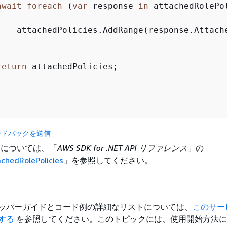
await
foreach
 (
var
 response 
in
 attachedRolePo
{
    attachedPolicies.AddRange(response.Attache


return
 attachedPolicies;

ードバックを送信
詳細については、「
AWS SDK for .NET API リファレンス
」の
achedRolePolicies
」を参照してください。
デベロッパーガイドとコード例の詳細なリストについては、
このサー
用する
を参照してください。このトピックには、使用開始方法に