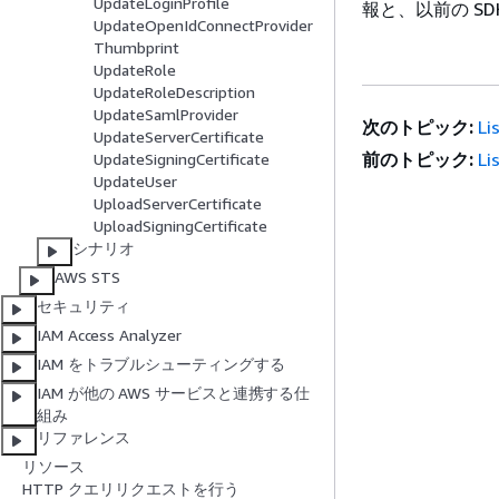
UpdateLoginProfile
報と、以前の S
UpdateOpenIdConnectProvider
Thumbprint
UpdateRole
UpdateRoleDescription
UpdateSamlProvider
次のトピック:
Li
UpdateServerCertificate
前のトピック:
Li
UpdateSigningCertificate
UpdateUser
UploadServerCertificate
UploadSigningCertificate
シナリオ
AWS STS
セキュリティ
IAM Access Analyzer
IAM をトラブルシューティングする
IAM が他の AWS サービスと連携する仕
組み
リファレンス
リソース
HTTP クエリリクエストを行う