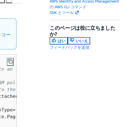
AWS Identity and Access Management
の AWS CLI コマンド
SDK とツール
このページは役に立ちました
か?
S コー
はい
いいえ
フィードバックを送信
to an IAM role.
AM policies for.
</param>
to the IAM role.
</returns>
ttachedRolePoliciesAsync(
string
 roleName)

Type>();

ce.Paginators.ListAttachedRolePolicies(
new
 Li