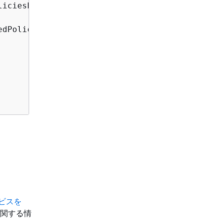
liciesPaginator.Responses)

dPolicies);

ビスを
関する情