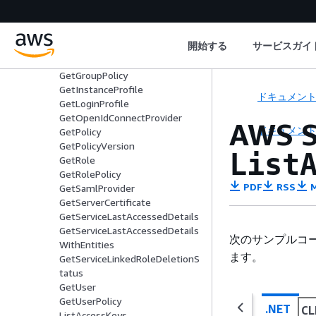
cy
GetContextKeysForPrincipalPoli
cy
開始する
サービスガイ
GetCredentialReport
GetGroup
GetGroupPolicy
GetInstanceProfile
ドキュメン
GetLoginProfile
GetOpenIdConnectProvider
AWS 
ドキュメン
GetPolicy
GetPolicyVersion
List
GetRole
GetRolePolicy
PDF
RSS
M
GetSamlProvider
GetServerCertificate
GetServiceLastAccessedDetails
GetServiceLastAccessedDetails
次のサンプルコ
WithEntities
ます。
GetServiceLinkedRoleDeletionS
tatus
GetUser
GetUserPolicy
.NET
CL
ListAccessKeys