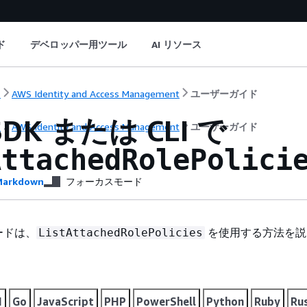
ド
デベロッパー用ツール
AI リソース
ト
AWS Identity and Access Management
ユーザーガイド
SDK または CLI で
ト
AWS Identity and Access Management
ユーザーガイド
AttachedRolePolici
arkdown
フォーカスモード
ードは、
を使用する方法を説
ListAttachedRolePolicies
I
Go
JavaScript
PHP
PowerShell
Python
Ruby
Ru