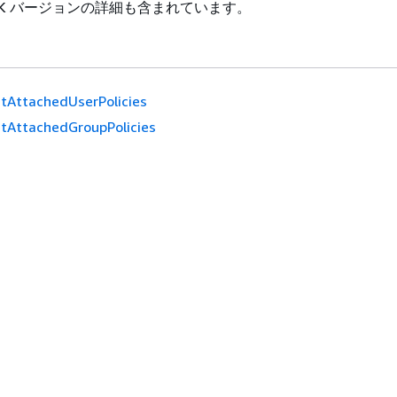
DK バージョンの詳細も含まれています。
stAttachedUserPolicies
stAttachedGroupPolicies