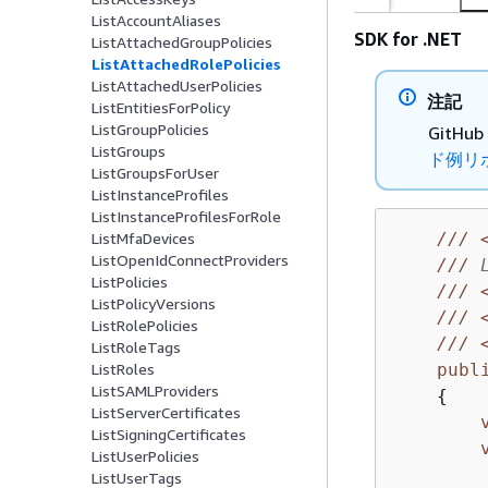
ListAccountAliases
SDK for .NET
ListAttachedGroupPolicies
ListAttachedRolePolicies
ListAttachedUserPolicies
注記
ListEntitiesForPolicy
ListGroupPolicies
Git
ListGroups
ド例リ
ListGroupsForUser
ListInstanceProfiles
ListInstanceProfilesForRole
///
ListMfaDevices
ListOpenIdConnectProviders
///
 
ListPolicies
///
ListPolicyVersions
///
ListRolePolicies
///
ListRoleTags
publ
ListRoles
ListSAMLProviders
{
ListServerCertificates
ListSigningCertificates
ListUserPolicies
ListUserTags