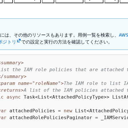
Hub には、その他のリソースもあります。用例一覧を検索し、
AW
ポジトリ
での設定と実行の方法を確認してください。
<summary>
List the IAM role policies that are attached 
</summary>
<param name="roleName">
The IAM role to list I
<returns>
A list of the IAM policies attached 
ic
async
 Task<List<AttachedPolicyType>> ListA
var
 attachedPolicies = 
new
 List<AttachedPolicy
var
 attachedRolePoliciesPaginator = _IAMServi