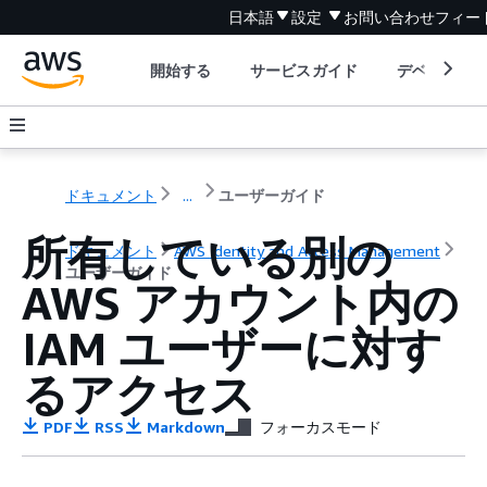
日本語
設定
お問い合わせ
フィー
開始する
サービスガイド
デベロッパ
ドキュメント
...
ユーザーガイド
所有している別の
ドキュメント
AWS Identity and Access Management
ユーザーガイド
AWS アカウント内の
IAM ユーザーに対す
るアクセス
PDF
RSS
Markdown
フォーカスモード