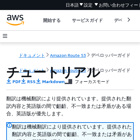
日本語
設定
お問い合わせ
フィー
開始する
サービスガイド
デベロッパ
ドキュメント
Amazon Route 53
デベロッパーガイド
チュートリアル
ドキュメント
Amazon Route 53
デベロッパーガイド
PDF
RSS
Markdown
フォーカスモード
翻訳は機械翻訳により提供されています。提供された翻
訳内容と英語版の間で齟齬、不一致または矛盾がある場
合、英語版が優先します。
翻訳は機械翻訳により提供されています。提供された
翻訳内容と英語版の間で齟齬、不一致または矛盾があ