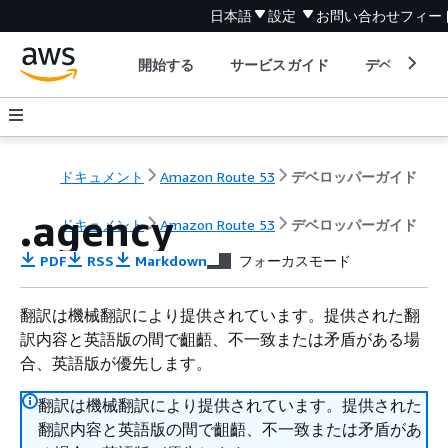
日本語
設定
お問い合わせ
フィー
開始する
サービスガイド
デベロッパ
ドキュメント
Amazon Route 53
デベロッパーガイド
.agency
ドキュメント
Amazon Route 53
デベロッパーガイド
PDF
RSS
Markdown
フォーカスモード
翻訳は機械翻訳により提供されています。提供された翻
訳内容と英語版の間で齟齬、不一致または矛盾がある場
合、英語版が優先します。
翻訳は機械翻訳により提供されています。提供された
翻訳内容と英語版の間で齟齬、不一致または矛盾があ