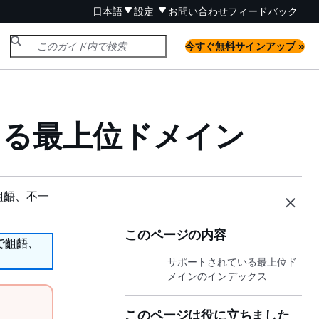
日本語
設定
お問い合わせ
フィードバック
今すぐ無料サインアップ »
録できる最上位ドメイン
齟齬、不一
このページの内容
で齟齬、
サポートされている最上位ド
メインのインデックス
このページは役に立ちました