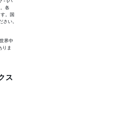
- (ハ
ん。各
ます。国
ださい。
、世界中
ありま
クス