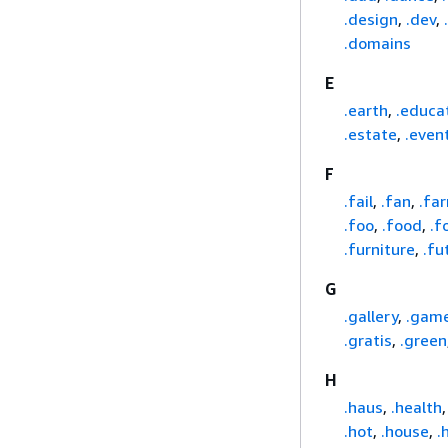
.design
,
.dev
,
.domains
E
.earth
,
.educa
.estate
,
.even
F
.fail
,
.fan
,
.fa
.foo
,
.food
,
.f
.furniture
,
.fu
G
.gallery
,
.gam
.gratis
,
.green
H
.haus
,
.health
.hot
,
.house
,
.