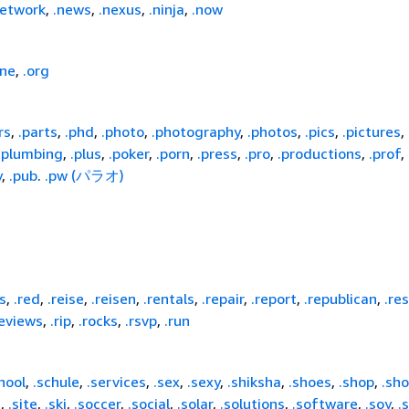
network
,
.news
,
.nexus
,
.ninja
,
.now
ine
,
.org
rs
,
.parts
,
.phd
,
.photo
,
.photography
,
.photos
,
.pics
,
.pictures
,
.plumbing
,
.plus
,
.poker
,
.porn
,
.press
,
.pro
,
.productions
,
.prof
,
y
,
.pub
.
.pw (パラオ)
s
,
.red
,
.reise
,
.reisen
,
.rentals
,
.repair
,
.report
,
.republican
,
.res
reviews
,
.rip
,
.rocks
,
.rsvp
,
.run
hool
,
.schule
,
.services
,
.sex
,
.sexy
,
.shiksha
,
.shoes
,
.shop
,
.sh
s
,
.site
,
.ski
,
.soccer
,
.social
,
.solar
,
.solutions
,
.software
,
.soy
,
.