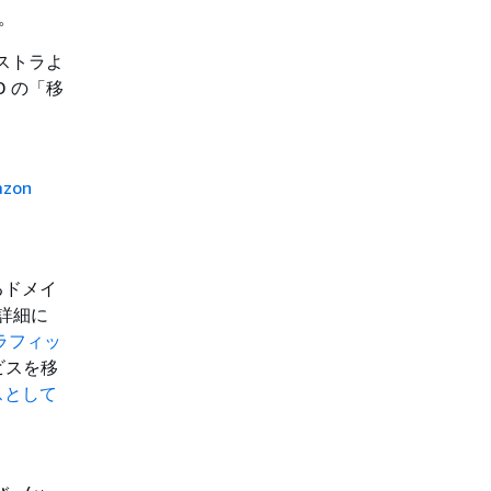
。
ストラよ
 の「移
zon
るドメイ
の詳細に
ラフィッ
ービスを移
ビスとして