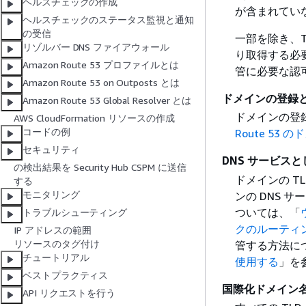
ヘルスチェックの作成
が含まれていな
ヘルスチェックのステータス監視と通知
の受信
一部を除き、
リゾルバー DNS ファイアウォール
り取得する必
Amazon Route 53 プロファイルとは
管に必要な認
Amazon Route 53 on Outposts とは
ドメインの登録
Amazon Route 53 Global Resolver とは
ドメインの登録
AWS CloudFormation リソースの作成
コードの例
Route 53
セキュリティ
DNS サービスとし
の検出結果を Security Hub CSPM に送信
ドメインの T
する
モニタリング
ンの DNS サ
ついては、「
トラブルシューティング
クのルーティ
IP アドレスの範囲
リソースのタグ付け
管する方法に
チュートリアル
使用する
」を
ベストプラクティス
国際化ドメイン
API リクエストを行う