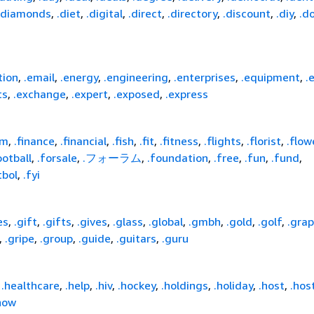
.diamonds
,
.diet
,
.digital
,
.direct
,
.directory
,
.discount
,
.diy
,
.d
tion
,
.email
,
.energy
,
.engineering
,
.enterprises
,
.equipment
,
.
ts
,
.exchange
,
.expert
,
.exposed
,
.express
rm
,
.finance
,
.financial
,
.fish
,
.fit
,
.fitness
,
.flights
,
.florist
,
.flow
ootball
,
.forsale
,
.フォーラム
,
.foundation
,
.free
,
.fun
,
.fund
,
tbol
,
.fyi
es
,
.gift
,
.gifts
,
.gives
,
.glass
,
.global
,
.gmbh
,
.gold
,
.golf
,
.grap
,
.gripe
,
.group
,
.guide
,
.guitars
,
.guru
,
.healthcare
,
.help
,
.hiv
,
.hockey
,
.holdings
,
.holiday
,
.host
,
.hos
how