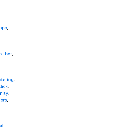
.app
,
o
,
.bot
,
atering
,
click
,
nity
,
tors
,
al
,