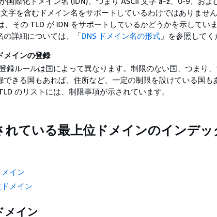
が国際化ドメイン名 (IDN)、つまり ASCII 文字 a-z、0-9、および 
外の文字を含むドメイン名をサポートしているわけではありませ
トは、その TLD が IDN をサポートしているかどうかを示してい
名の詳細については、「
DNS ドメイン名の形式
」を参照してく
的ドメインの登録
D の登録ルールは国によって異なります。制限のない国、つまり
録できる国もあれば、住所など、一定の制限を設けている国も
TLD のリストには、制限事項が示されています。
されている最上位ドメインのインデッ
ドメイン
位ドメイン
ドメイン