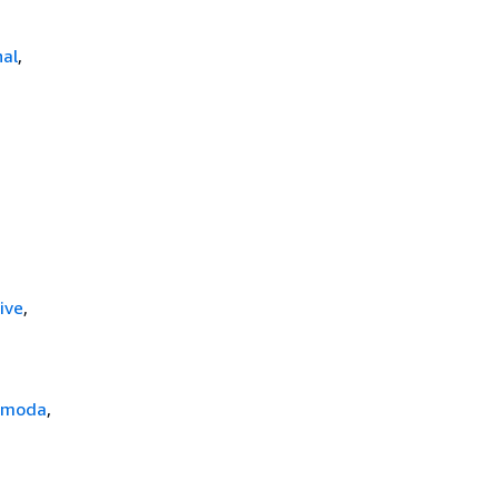
nal
,
live
,
.moda
,