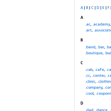
A
|
B
|
C
|
D
|
E
|
F
A
.ac
,
.academy
.art
,
.associat
B
.band
,
.bar
,
.b
.boutique
,
.bu
C
.cab
,
.cafe
,
.c
.cc
,
.center
,
.c
.clinic
,
.clothi
.company
,
.co
.cool
,
.coupon
D
.dad
,
.dance
,