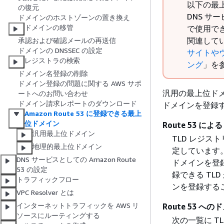
以下の最上
の復元
DNS 
ドメインのホストゾーンの置き換え
ドメインの移管
で使用でき
関連してい
承認および確認メールの再送信
ドメインの DNSSEC の設定
サイトや
レジストラの検索
ング
」を
ドメイン名登録の削除
ドメイン登録の問題に関する AWS サポ
汎用の最上位ドメイ
ートへのお問い合わせ
ドメイン請求レポートのダウンロード
ドメインを登録す
Amazon Route 53 に登録できる最上
位ドメイン
Route 53 に
汎用最上位ドメイン
TLD レジ
地理的最上位ドメイン
定しています。
DNS サービスとしての Amazon Route
ドメインを登録
53 の設定
録できる TLD
トラフィックフロー
ンを登録する
VPC Resolver とは
インターネットトラフィックを AWS リ
Route 53 へ
ソースにルーティングする
次の一覧に T