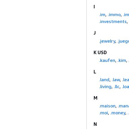
I
.im
,
.immo
,
.i
.investments
,
J
.jewelry
,
.jueg
K USD
.kaufen
,
.kim
,
L
.land
,
.law
,
.le
.living
,
.llc
,
.lo
M
.maison
,
.man
.moi
,
.money
,
N