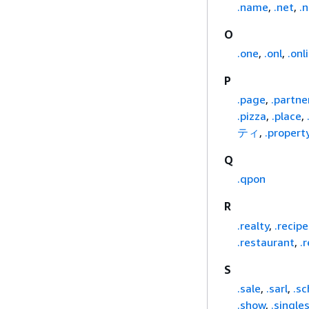
.name
,
.net
,
.
O
.one
,
.onl
,
.onl
P
.page
,
.partne
.pizza
,
.place
,
ティ
,
.propert
Q
.qpon
R
.realty
,
.recipe
.restaurant
,
.
S
.sale
,
.sarl
,
.sc
.show
,
.single