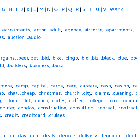
|
G
|
H
|
I
|
J
|
K
|
L
|
M
|
N
|
O
|
P
|
Q
|
R
|
S
|
T
|
U
|
V
|
WXYZ
,
.accountants
,
.actor
,
.adult
,
.agency
,
.airforce
,
.apartments
,
es
,
.auction
,
.audio
argains
,
.beer
,
.bet
,
.bid
,
.bike
,
.bingo
,
.bio
,
.biz
,
.black
,
.blue
,
.bo
ild
,
.builders
,
.business
,
.buzz
amera
,
.camp
,
.capital
,
.cards
,
.care
,
.careers
,
.cash
,
.casino
,
.c
eo
,
.chat
,
.cheap
,
.christmas
,
.church
,
.city
,
.claims
,
.cleaning
,
.
ng
,
.cloud
,
.club
,
.coach
,
.codes
,
.coffee
,
.college
,
.com
,
.commu
mputer
,
.condos
,
.construction
,
.consulting
,
.contact
,
.contrac
s
,
.credit
,
.creditcard
,
.cruises
.dating
,
.day
,
.deal
,
.deals
,
.degree
,
.delivery
,
.democrat
,
.dent