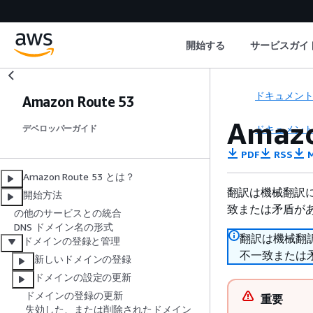
開始する
サービスガイ
ドキュメン
Amazon Route 53
Ama
ドキュメン
デベロッパーガイド
PDF
RSS
M
Amazon Route 53 とは？
翻訳は機械翻訳
開始方法
致または矛盾が
の他のサービスとの統合
DNS ドメイン名の形式
翻訳は機械翻
ドメインの登録と管理
不一致または
新しいドメインの登録
ドメインの設定の更新
ドメインの登録の更新
重要
失効した、または削除されたドメイン