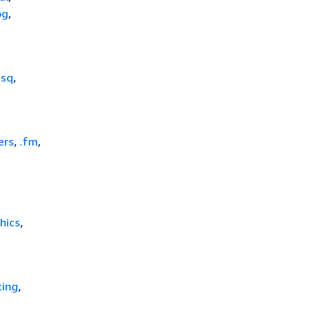
og
,
esq
,
ers
,
.fm
,
hics
,
ting
,