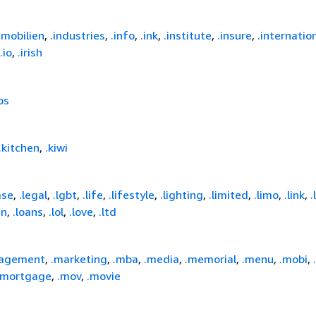
mmobilien
,
.industries
,
.info
,
.ink
,
.institute
,
.insure
,
.internatio
.io
,
.irish
os
.kitchen
,
.kiwi
ase
,
.legal
,
.lgbt
,
.life
,
.lifestyle
,
.lighting
,
.limited
,
.limo
,
.link
,
.
an
,
.loans
,
.lol
,
.love
,
.ltd
agement
,
.marketing
,
.mba
,
.media
,
.memorial
,
.menu
,
.mobi
,
.mortgage
,
.mov
,
.movie