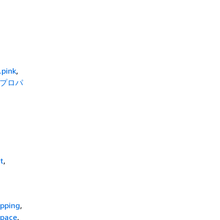
.pink
,
プロパ
t
,
opping
,
space
,