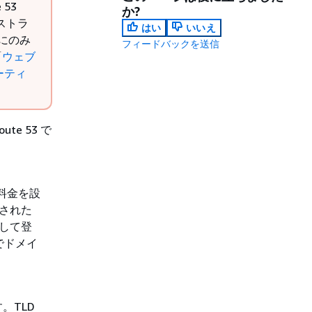
53
か?
ストラ
はい
いいえ
ンにのみ
フィードバックを送信
「
ウェブ
ーティ
e 53 で
料金を設
定された
用して登
 でドメイ
。TLD