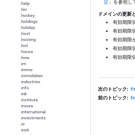
定
」を参照し
.help
.hiv
ドメインの更新
.hockey
.holdings
有効期限
.holiday
有効期限切
.host
有効期限か
.hosting
.hot
有効期限切
.house
有効期限切
.how
.im
.immo
.immobilien
.industries
.info
次のトピック:
.fi
.ink
前のトピック:
.f
.institute
.insure
.international
.investments
.io
.irish