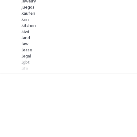
.jewelry
.juegos
.kaufen
.kim
.kitchen
.kiwi
.land
.law
.lease
.legal
.lgbt
.life
.lifestyle
.lighting
.limited
.limo
開始方法
サービスガイ
.link
AWS ハンズオンチュートリアル
生成 AI サービス
.live
AWS ソリューションライブラリ
AWS サービスガ
.living
AWS 意思決定ガイド
GitHub 上の AW
.llc
.loan
.loans
.lol