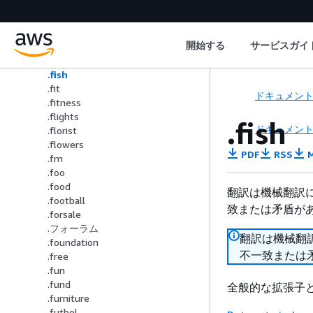
.fail
.fan
.farm
開始する
サービスガイ
.finance
.financial
.fish
.fit
ドキュメン
.fitness
.flights
.fish
ドキュメン
.florist
.flowers
PDF
RSS
M
.fm
.foo
.food
翻訳は機械翻訳
.football
致または矛盾が
.forsale
.フォーラム
翻訳は機械翻
.foundation
不一致または
.free
.fun
.fund
全般的な拡張子
.furniture
.futbol