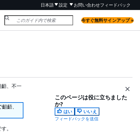
日本語
設定
お問い合わせ
フィードバック
今すぐ無料サインアップ »
齟齬、不一
このページは役に立ちました
か?
で齟齬、
はい
いいえ
フィードバックを送信
です。