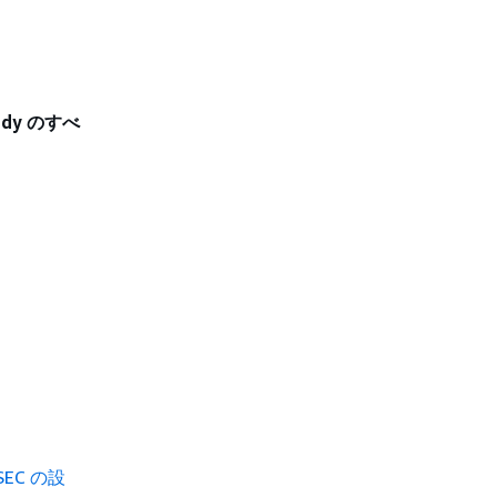
ody のすべ
EC の設