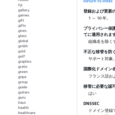
Return to index
.fyi
.gallery
登録および更新
.games
1 ～ 10 年。
.gift
.gifts
プライバシー保護 (連
.gives
てに適用されます
.glass
.global
組織名を除く
.gmbh
.gold
不正な移管を防
.golf
サポート対象
.graphics
.gratis
国際化ドメイン
.green
フランス語お
.gripe
.group
移管に必要な認
.guide
.guitars
はい
.guru
.haus
DNSSEC
.health
ドメイン登録
.healthcare