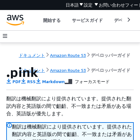
日本語
設定
お問い合わせ
フィー
開始する
サービスガイド
デベロッパ
ドキュメント
Amazon Route 53
デベロッパーガイド
.pink
ドキュメント
Amazon Route 53
デベロッパーガイド
PDF
RSS
Markdown
フォーカスモード
翻訳は機械翻訳により提供されています。提供された翻
訳内容と英語版の間で齟齬、不一致または矛盾がある場
合、英語版が優先します。
翻訳は機械翻訳により提供されています。提供された
翻訳内容と英語版の間で齟齬、不一致または矛盾があ