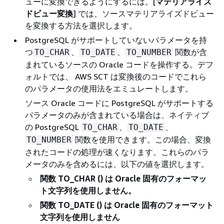
ューに変換できるようにするには。[
マテリアライズ
ドビュー変換
] では、ソースマテリアライズドビュー
を変換する方法を選択します。
PostgreSQL がサポートしていないパラメータを持
つ
、
、
関数が含
TO_CHAR
TO_DATE
TO_NUMBER
まれているソースの Oracle コードを操作する。デフ
ォルトでは、 AWS SCT は変換後のコードでこれら
のパラメータの使用法をエミュレートします。
ソース Oracle コードに PostgreSQL がサポートする
パラメータのみが含まれている場合は、ネイティブ
の PostgreSQL
、
、
TO_CHAR
TO_DATE
関数を使用できます。この場合、変換
TO_NUMBER
されたコードの処理が速くなります。これらのパラ
メータのみを含めるには、以下の値を選択します。
関数 TO_CHAR () は Oracle 固有のフォーマッ
ト文字列を使用しません。
関数 TO_DATE () は Oracle 固有のフォーマット
文字列を使用しません