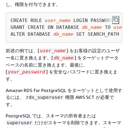
し、権限を付与できます。
CREATE ROLE 
user_name
 LOGIN PASSWORD '
you
GRANT CREATE ON DATABASE 
db_name
 TO 
user_
ALTER DATABASE 
db_name
 SET SEARCH_PATH = 
前述の例では、[
] をお客様の設定のユーザ
user_name
ー名に置き換えます。[
] をターゲットデータ
db_name
ベースの名前に置き換えます。最後に、
[
] を安全なパスワードに置き換えま
your_password
す。
Amazon RDS for PostgreSQL をターゲットとして使用す
るには、
権限 AWS SCT が必要で
rds_superuser
す。
PostgreSQL では、スキーマの所有者または
だけがスキーマを削除できます。スキーマ
superuser