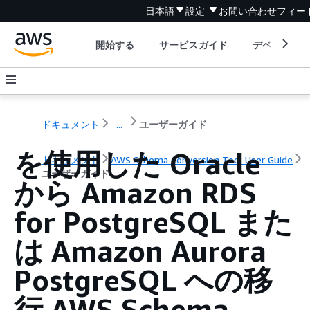
日本語
設定
お問い合わせ
フィー
開始する
サービスガイド
デベロッパ
ドキュメント
...
ユーザーガイド
を使用した Oracle
ドキュメント
AWS Schema Conversion Tool User Guide
ユーザーガイド
から Amazon RDS
for PostgreSQL また
は Amazon Aurora
PostgreSQL への移
行 AWS Schema