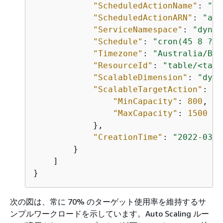
"ScheduledActionName"
: 
"my
"ScheduledActionARN"
: 
"arn
"ServiceNamespace"
: 
"dynam
"Schedule"
: 
"cron(45 8 ? *
"Timezone"
: 
"Australia/Bri
"ResourceId"
: 
"table/<tabl
"ScalableDimension"
: 
"dyna
"ScalableTargetAction"
: 
{
"MinCapacity"
: 
800
,

"MaxCapacity"
: 
1500
            },

"CreationTime"
: 
"2022-03-1
        }

    ]

}
次の図は、常に 70% のターゲット使用率を維持するサ
ンプルワークロードを示しています。Auto Scaling ルー