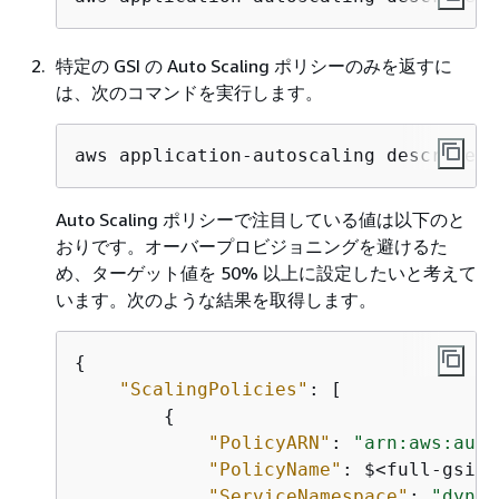
特定の GSI の Auto Scaling ポリシーのみを返すに
は、次のコマンドを実行します。
aws application-autoscaling describe-s
Auto Scaling ポリシーで注目している値は以下のと
おりです。オーバープロビジョニングを避けるた
め、ターゲット値を 50% 以上に設定したいと考えて
います。次のような結果を取得します。
{
"ScalingPolicies"
: [

{
"PolicyARN"
: 
"arn:aws:auto
"PolicyName"
: $<full-gsi-n
"ServiceNamespace"
: 
"dynam