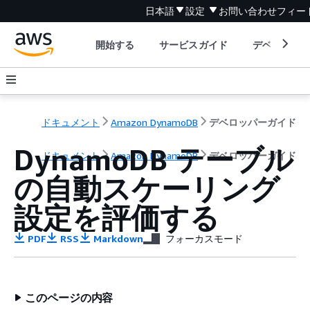
日本語
設定
お問い合わせ
フィー
開始する
サービスガイド
デベロッパ
ドキュメント
Amazon DynamoDB
デベロッパーガイド
DynamoDB テーブル
ドキュメント
Amazon DynamoDB
デベロッパーガイド
の自動スケーリング
設定を評価する
PDF
RSS
Markdown
フォーカスモード
このページの内容