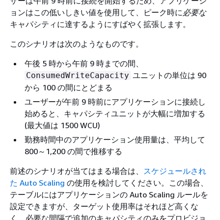
ザーは午前 9 時前に接続を開始するため、アプリケーシ
ョンはこの低いしきい値を使用して、ピーク時に
必要な
キャパシティに達するようにすばやく拡張します。
このシナリオは次のようなものです。
午後 5 時から午前 9 時までの間、
ユニットの単位は 90
ConsumedWriteCapacity
から 100 の間にとどまる
ユーザーが午前 9 時前にアプリケーションに接続し
始めると、キャパシティユニットが大幅に増加する
(最大値は 1500 WCU)
勤務時間中のアプリケーション使用量は、平均して
800～1,200 の間で推移する
前述のシナリオが当てはまる場合は、
スケジュールされ
た Auto Scaling
の使用を検討してください。この場合、
テーブルにはアプリケーションの Auto Scaling ルールを
設定できますが、ターゲット使用率はそれほど高くな
く、必要な間隔で追加のキャパシティのみをプロビジョ