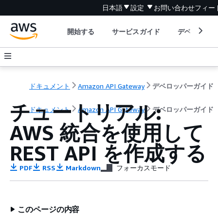
日本語
設定
お問い合わせ
フィー
開始する
サービスガイド
デベロッパ
ドキュメント
Amazon API Gateway
デベロッパーガイド
チュートリアル:
ドキュメント
Amazon API Gateway
デベロッパーガイド
AWS 統合を使用して
REST API を作成する
PDF
RSS
Markdown
フォーカスモード
このページの内容