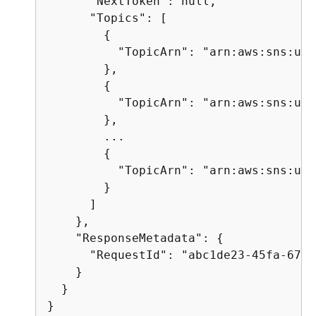
      "NextToken": null,

      "Topics": [

{
          "TopicArn": "arn:aws:sns:us-
        },

{
          "TopicArn": "arn:aws:sns:us-
        },

        ...

{
          "TopicArn": "arn:aws:sns:us-
        }

      ]

    },

    "ResponseMetadata": 
{
      "RequestId": "abc1de23-45fa-6789
    }

  }

}