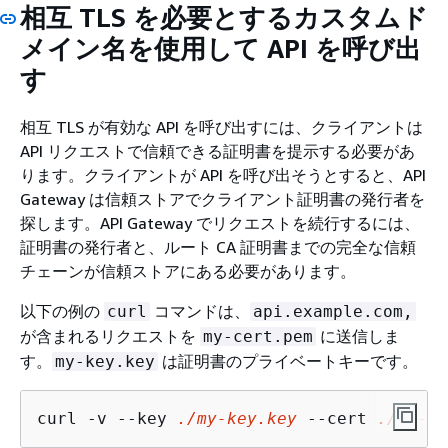
相互 TLS を必要とするカスタムド
メイン名を使用して API を呼び出
す
相互 TLS が有効な API を呼び出すには、クライアントは
API リクエストで信頼できる証明書を提示する必要があ
ります。クライアントが API を呼び出そうとすると、API
Gateway は信頼ストアでクライアント証明書の発行者を
探します。API Gateway でリクエストを続行するには、
証明書の発行者と、ルート CA 証明書までの完全な信頼
チェーンが信頼ストアにある必要があります。
以下の例の
コマンドは、
curl
api.example.com,
が含まれるリクエストを
に送信しま
my-cert.pem
す。
は証明書のプライベートキーです。
my-key.key
curl -v --key 
./my-key.key
 --cert 
./my-ce