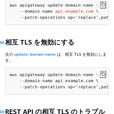
aws apigateway update-domain-name \

    --domain-name 
api.example.com
 \

    --patch-operations op='replace',path=
相互 TLS を無効にする
次の
update-domain-name
は、相互 TLS を無効にしま
す。
aws apigateway update-domain-name \

    --domain-name api.example.com \

    --patch-operations op='replace',path=
REST API の相互 TLS のトラブル