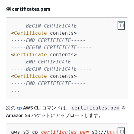
例 certificates.pem
-----BEGIN CERTIFICATE-----
<
Certificate
-----END CERTIFICATE-----
-----BEGIN CERTIFICATE-----
<
Certificate
-----END CERTIFICATE-----
-----BEGIN CERTIFICATE-----
<
Certificate
-----END CERTIFICATE-----
...
次の
cp
AWS CLI コマンドは、
を
certificates.pem
Amazon S3 バケットにアップロードします。
aws s3 cp 
certificates.pem
 s3://
bucket-na