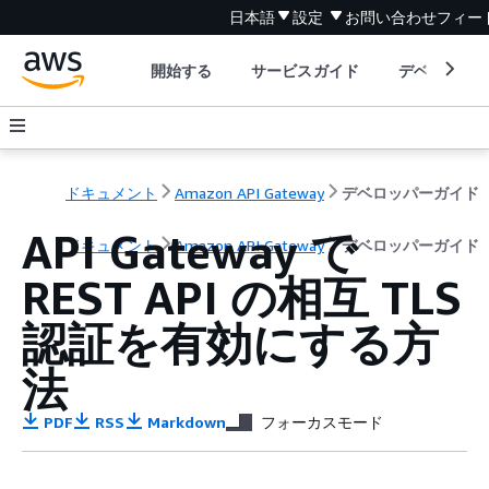
日本語
設定
お問い合わせ
フィー
開始する
サービスガイド
デベロッパ
ドキュメント
Amazon API Gateway
デベロッパーガイド
API Gateway で
ドキュメント
Amazon API Gateway
デベロッパーガイド
REST API の相互 TLS
認証を有効にする方
法
PDF
RSS
Markdown
フォーカスモード