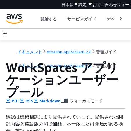
日本語
設定
お問い合わせ
フィー
開始する
サービスガイド
デベロッパ
ドキュメント
Amazon AppStream 2.0
管理ガイド
WorkSpaces アプリ
ドキュメント
Amazon AppStream 2.0
管理ガイド
ケーションユーザー
プール
PDF
RSS
Markdown
フォーカスモード
翻訳は機械翻訳により提供されています。提供された翻
訳内容と英語版の間で齟齬、不一致または矛盾がある場
合、英語版が優先します。