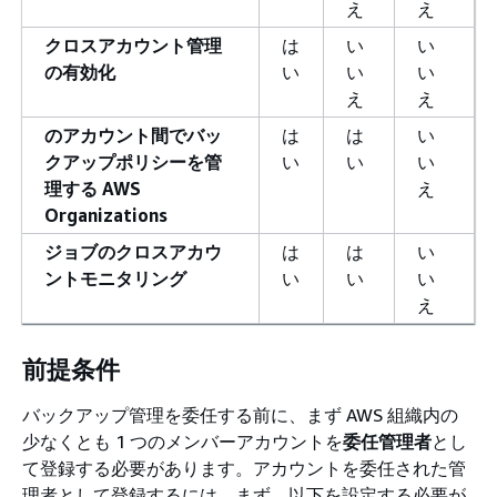
え
え
クロスアカウント管理
は
い
い
の有効化
い
い
い
え
え
のアカウント間でバッ
は
は
い
クアップポリシーを管
い
い
い
理する AWS
え
Organizations
ジョブのクロスアカウ
は
は
い
ントモニタリング
い
い
い
え
前提条件
バックアップ管理を委任する前に、まず AWS 組織内の
少なくとも 1 つのメンバーアカウントを
委任管理者
とし
て登録する必要があります。アカウントを委任された管
理者として登録するには、まず、以下を設定する必要が