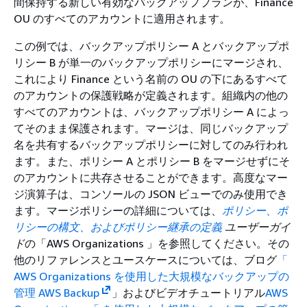
間保持する新しい有効なバックアッププランが、Finance
OU のすべてのアカウントに適用されます。
この例では、バックアップポリシー A とバックアップポ
リシー B が単一のバックアップポリシーにマージされ、
これにより Finance という名前の OU の下にあるすべて
のアカウントの保護戦略が定義されます。組織内の他の
すべてのアカウントは、バックアップポリシー A によっ
てそのまま保護されます。マージは、同じバックアップ
名を共有するバックアップポリシーに対してのみ行われ
ます。また、ポリシー A とポリシー B をマージせずにそ
のアカウントに共存させることができます。高度なマー
ジ演算子は、コンソールの JSON ビューでのみ使用でき
ます。マージポリシーの詳細については、
ポリシー、ポ
リシーの構文、およびポリシー継承の定義
ユーザーガイ
ド
の「AWS Organizations 」を参照してください。その
他のリファレンスとユースケースについては、ブログ
「
AWS Organizations を使用した大規模なバックアップの
管理 AWS Backup
」およびビデオチュートリアル
AWS