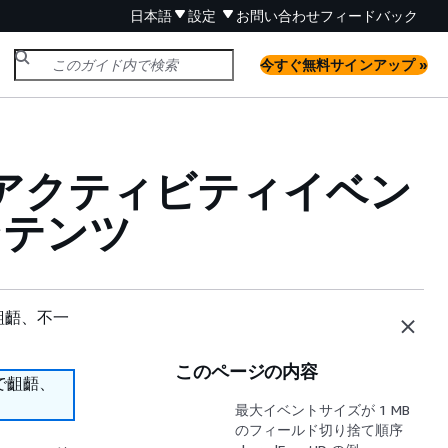
日本語
設定
お問い合わせ
フィードバック
今すぐ無料サインアップ »
アクティビティイベン
コンテンツ
齟齬、不一
このページの内容
で齟齬、
最大イベントサイズが 1 MB
のフィールド切り捨て順序