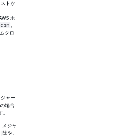
ホストか
AWS ホ
。
.com
ステムクロ
メジャー
の場合
す。
、メジャ
削除や、