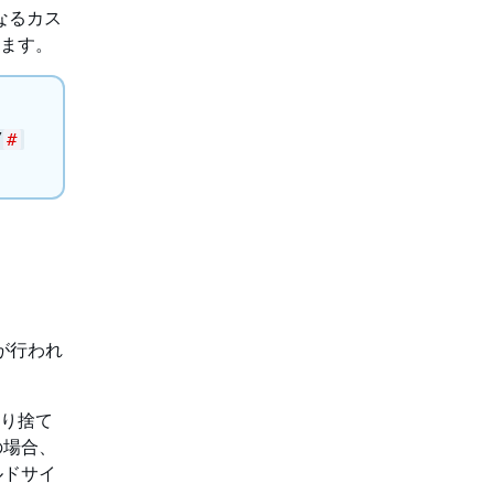
なるカス
れます。
/
#
ストが行われ
切り捨て
の場合、
ルドサイ