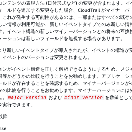
ンテンツの表現方法 (日付形式など) の変更が含まれます。イ
ールドを追加する変更をした場合、CloudTrail がマイナーバ
。これが発生する可能性があるのは、一部またはすべての既存
しい情報が利用可能か、新しいイベントタイプでのみ新しい情
す。イベント構造の新しいマイナーバージョンとの将来の互換
ケーションは新しいフィールドを無視する場合があります。
ail により新しいイベントタイプが導入されたが、イベントの構造が
、イベントのバージョンは変更されません。
ョンがイベント構造を正しく解析できるようにするため、メジ
同等かどうかの比較を行うことをお勧めします。アプリケーシ
ールドが存在することを確認するため、マイナーバージョンが
かの比較を行うことをお勧めします。マイナーバージョンには
ん。
および
を数値とし
major_version
minor_version
を実行できます。
 以降
lse