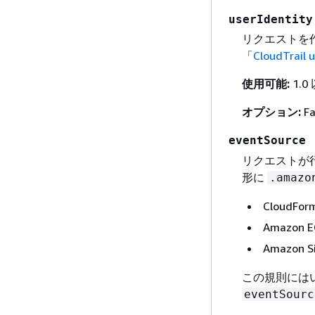
userIdentity
リクエストを作
「
CloudTrail
使用可能:
1.0
オプション:
Fa
eventSource
リクエストが
形に
.amazo
CloudFor
Amazon 
Amazon S
この規則にはいく
eventSourc