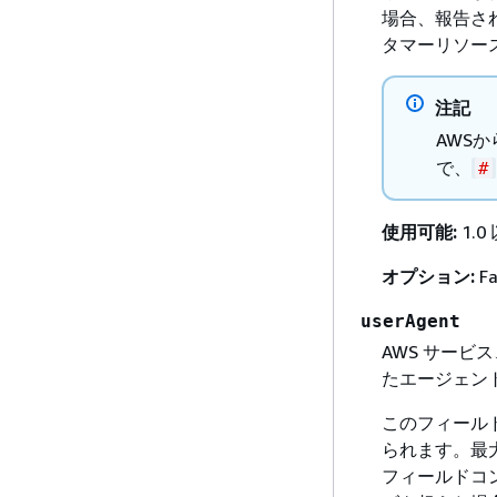
場合、報告さ
タマーリソース
注記
AWS
で、
#
使用可能:
1.0
オプション:
Fa
userAgent
AWS サービス、
たエージェント 
このフィールド
られます。最大
フィールドコン