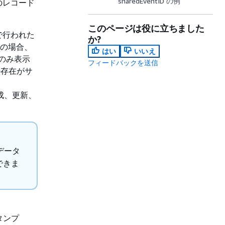
sharedEventID の例
のレコード
このページは役に立ちました
で行われた
か?
の場合、
はい
いいえ
のみ表示
フィードバックを送信
の存在がサ
成、更新、
データ
できま
タンプ