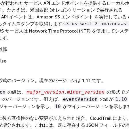
ールが行われたサービス API エンドポイントを提供するローカル
。たとえば、米国西部 (オレゴン) リージョンで実行される
API イベントは、Amazon S3 エンドポイント を実行している 
らタイムスタンプを取得します
s3.us-west-2.amazonaws
 サービスは Network Time Protocol (NTP) を使用してシ
ます。
 以降
lse
式のバージョン。現在のバージョンは 1.11 です。
の値は、
.
の形式で
on
major_version
minor_version
ーのバージョンです。例えば、
の値が
eventVersion
1.10
ジャーバージョンを示し、
がマイナーバージョンを示しま
10
後方互換性のない変更が加えられた場合、CloudTrail により
増分されます。これには、既に存在する JSON フィールドの