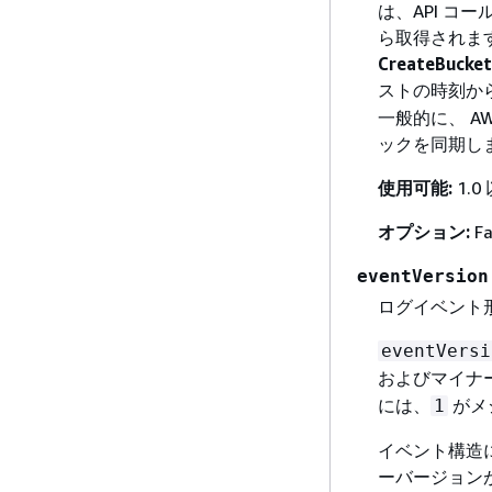
は、API コ
ら取得されます
CreateBucket
ストの時刻か
一般的に、 AWS
ックを同期し
使用可能:
1.0
オプション:
Fa
eventVersion
ログイベント形
eventVersi
およびマイナ
には、
がメ
1
イベント構造に
ーバージョンが