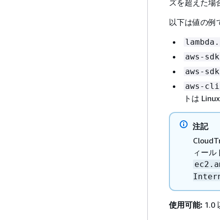
ズを超えた場
以下は値の例
lambda.
aws-sdk
aws-sdk
aws-cli
トは Lin
注記
Clou
ィール
ec2.a
Inter
使用可能:
1.0