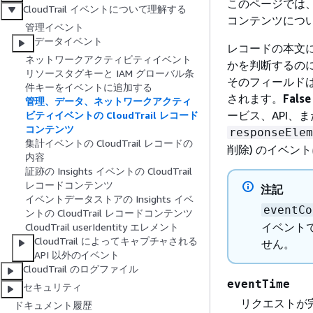
このページでは
CloudTrail イベントについて理解する
コンテンツにつ
管理イベント
データイベント
レコードの本文
ネットワークアクティビティイベント
かを判断するの
リソースタグキーと IAM グローバル条
そのフィールド
件キーをイベントに追加する
されます。
False
管理、データ、ネットワークアクティ
ービス、API、
ビティイベントの CloudTrail レコード
コンテンツ
responseElem
集計イベントの CloudTrail レコードの
削除) のイベン
内容
証跡の Insights イベントの CloudTrail
レコードコンテンツ
注記
イベントデータストアの Insights イベ
eventCo
ントの CloudTrail レコードコンテンツ
イベント
CloudTrail userIdentity エレメント
CloudTrail によってキャプチャされる
せん。
API 以外のイベント
CloudTrail のログファイル
eventTime
セキュリティ
リクエストが完
ドキュメント履歴