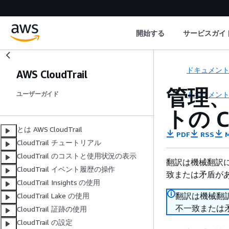
開始する
サービスガイ
ドキュメン
AWS CloudTrail
管理
ドキュメン
ユーザーガイド
トの C
とは AWS CloudTrail
PDF
RSS
M
CloudTrail チュートリアル
CloudTrail のコストと使用状況の表示
翻訳は機械翻訳
CloudTrail イベント履歴の操作
致または矛盾が
CloudTrail Insights の使用
翻訳は機械翻
CloudTrail Lake の使用
不一致または
CloudTrail 証跡の使用
CloudTrail の設定