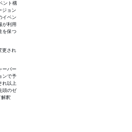
ベント構
ージョン
のイベン
報が利用
性を保つ
変更され
ャーバー
ョンで予
それ以上
先頭のゼ
て解釈