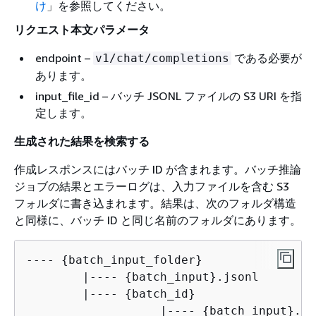
け
」を参照してください。
リクエスト本文パラメータ
endpoint –
である必要が
v1/chat/completions
あります。
input_file_id – バッチ JSONL ファイルの S3 URI を指
定します。
生成された結果を検索する
作成レスポンスにはバッチ ID が含まれます。バッチ推論
ジョブの結果とエラーログは、入力ファイルを含む S3
フォルダに書き込まれます。結果は、次のフォルダ構造
と同様に、バッチ ID と同じ名前のフォルダにあります。
---- 
{
batch_input_folder}

        |---- 
{
batch_input}.jsonl

        |---- 
{
batch_id}

	           |---- 
{
batch_input}.js