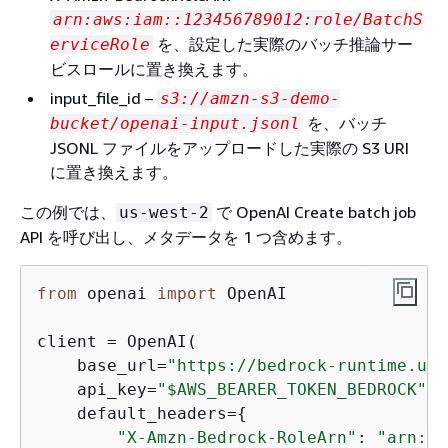
arn:aws:iam::123456789012:role/BatchS
を、設定した実際のバッチ推論サー
erviceRole
ビスロールに置き換えます。
input_file_id –
s3://amzn-s3-demo-
を、バッチ
bucket/openai-input.jsonl
JSONL ファイルをアップロードした実際の S3 URI
に置き換えます。
この例では、
で OpenAI Create batch job
us-west-2
API を呼び出し、メタデータを 1 つ含めます。
from
 openai 
import
 OpenAI

client = OpenAI(

    base_url=
"https://bedrock-runtime.us-
    api_key=
"$AWS_BEARER_TOKEN_BEDROCK"
, 
    default_headers=
{
"X-Amzn-Bedrock-RoleArn"
: 
"arn:aw