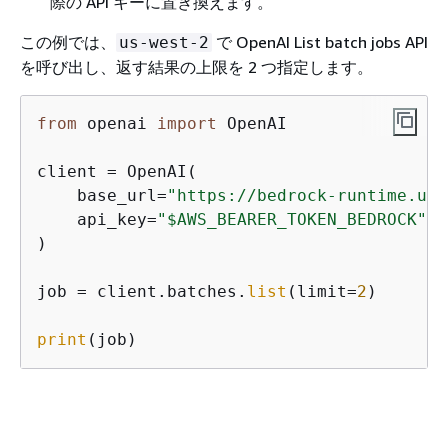
際の API キーに置き換えます。
この例では、
で OpenAI List batch jobs API
us-west-2
を呼び出し、返す結果の上限を 2 つ指定します。
from
 openai 
import
 OpenAI

client = OpenAI(

    base_url=
"https://bedrock-runtime.us-
    api_key=
"$AWS_BEARER_TOKEN_BEDROCK"
#
)

job = client.batches.
list
(limit=
2
)

print
(job)