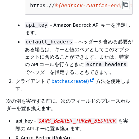
https://
$
{
bedrock-runtime-endpoint}
– Amazon Bedrock API キーを指定し
api_key
ます。
– ヘッダーを含める必要が
default_headers
ある場合は、キーと値のペアとしてこのオブジ
ェクトに含めることができます。または、特定
の API コールを行うときに
extra_headers
でヘッダーを指定することもできます。
クライアントで
batches.create()
方法を使用しま
す。
次の例を実行する前に、次のフィールドのプレースホル
ダーを置き換えます。
api_key –
を実
$AWS_BEARER_TOKEN_BEDROCK
際の API キーに置き換えます。
X-Amzn-BedrockRoleArn –