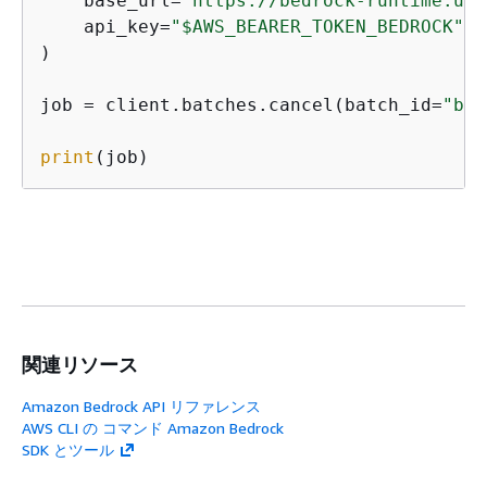
    base_url=
"https://bedrock-runtime.us-
    api_key=
"$AWS_BEARER_TOKEN_BEDROCK"
#
)

job = client.batches.cancel(batch_id=
"bat
print
(job)
関連リソース
Amazon Bedrock API リファレンス
AWS CLI の コマンド Amazon Bedrock
SDK とツール