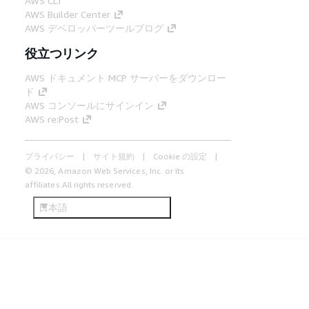
AWS CLI
AWS Builder Center
AWS デベロッパーツールブログ
役立つリンク
AWS ドキュメント MCP サーバーをダウンロー
ド
AWS コンソールにサインイン
AWS re:Post
プライバシー
サイト規約
Cookie の設定
© 2026, Amazon Web Services, Inc. or its
affiliates.All rights reserved.
日本語