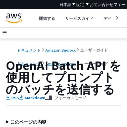
日本語
設定
お問い合わせ
フィー
開始する
サービスガイド
デベロッパ
ドキュメント
Amazon Bedrock
ユーザーガイド
OpenAI Batch API を
ドキュメント
Amazon Bedrock
ユーザーガイド
使用してプロンプト
のバッチを送信する
RSS
Markdown
フォーカスモード
このページの内容