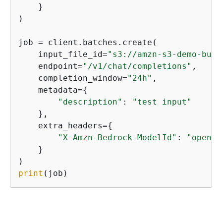
    }

)

job = client.batches.create(

    input_file_id=
"s3://amzn-s3-demo-buck
    endpoint=
"/v1/chat/completions"
,

    completion_window=
"24h"
,

    metadata=
{
"description"
: 
"test input"
    },

    extra_headers=
{
"X-Amzn-Bedrock-ModelId"
: 
"openai
    }

print