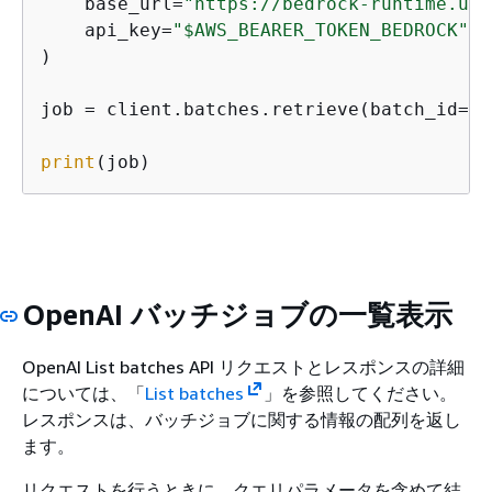
    base_url=
"https://bedrock-runtime.us-
    api_key=
"$AWS_BEARER_TOKEN_BEDROCK"
#
)

job = client.batches.retrieve(batch_id=
"b
print
(job)
OpenAI バッチジョブの一覧表示
OpenAI List batches API リクエストとレスポンスの詳細
については、「
List batches
」を参照してください。
レスポンスは、バッチジョブに関する情報の配列を返し
ます。
リクエストを行うときに、クエリパラメータを含めて結