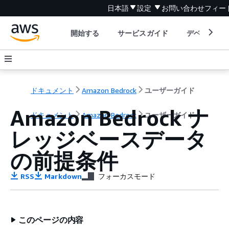
日本語
設定
お問い合わせ
フィー
開始する
サービスガイド
デベロッパ
ドキュメント
Amazon Bedrock
ユーザーガイド
Amazon Bedrock ナ
ドキュメント
Amazon Bedrock
ユーザーガイド
レッジベースデータ
の前提条件
RSS
Markdown
フォーカスモード
このページの内容