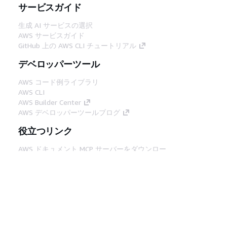
サービスガイド
生成 AI サービスの選択
AWS サービスガイド
GitHub 上の AWS CLI チュートリアル
デベロッパーツール
AWS コード例ライブラリ
AWS CLI
AWS Builder Center
AWS デベロッパーツールブログ
役立つリンク
AWS ドキュメント MCP サーバーをダウンロー
ド
AWS コンソールにサインイン
AWS re:Post
プライバシー
サイト規約
Cookie の設定
© 2026, Amazon Web Services, Inc. or its