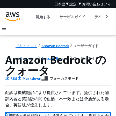
日本語
設定
お問い合わせ
フィー
開始する
サービスガイド
デベロッパ
ドキュメント
Amazon Bedrock
ユーザーガイド
Amazon Bedrock の
ドキュメント
Amazon Bedrock
ユーザーガイド
クォータ
RSS
Markdown
フォーカスモード
翻訳は機械翻訳により提供されています。提供された翻
訳内容と英語版の間で齟齬、不一致または矛盾がある場
合、英語版が優先します。
翻訳は機械翻訳により提供されています。提供された