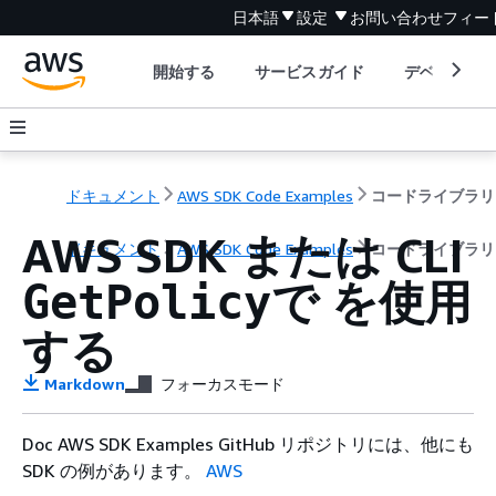
日本語
設定
お問い合わせ
フィー
開始する
サービスガイド
デベロッパ
ドキュメント
AWS SDK Code Examples
コードライブラリ
AWS SDK または CLI
ドキュメント
AWS SDK Code Examples
コードライブラリ
で を使用
GetPolicy
する
Markdown
フォーカスモード
Doc AWS SDK Examples GitHub リポジトリには、他にも
SDK の例があります。
AWS