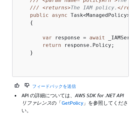
///
<param name="policyArn">
The IAM
///
<returns>
The IAM policy.
</retur
public
async
 Task<ManagedPolicy> 
Ge
{
var
 response = 
await
 _IAMServic
return
 response.Policy;

    }

フィードバックを送信
API の詳細については、
AWS SDK for .NET API
リファレンス
の「
GetPolicy
」を参照してくださ
い。