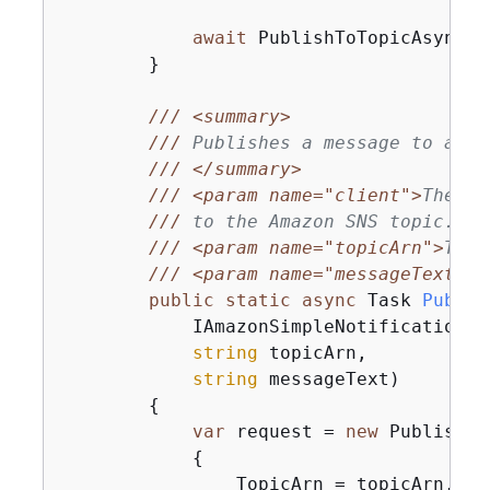
await
 PublishToTopicAsync(c
        }

///
<summary>
///
 Publishes a message to an A
///
</summary>
///
<param name="client">
The in
///
 to the Amazon SNS topic.
</p
///
<param name="topicArn">
The 
///
<param name="messageText">
T
public
static
async
 Task 
Publis
            IAmazonSimpleNotificationSe
string
 topicArn,

string
 messageText
)
{
var
 request = 
new
 PublishRe
{
                TopicArn = topicArn,
