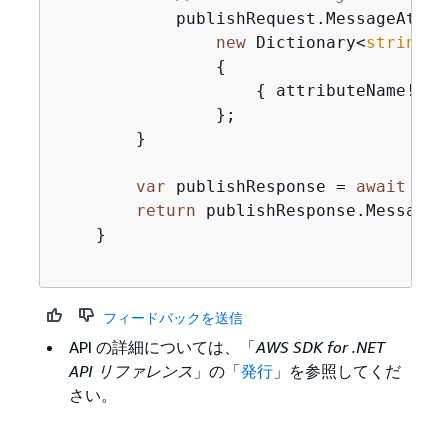
            publishRequest.MessageAttrib
new
 Dictionary<
string
, 
{
{
 attributeName!, 
n
                };

        }

var
 publishResponse = 
await
 _am
return
 publishResponse.MessageId
    }

フィードバックを送信
API の詳細については、「
AWS SDK for .NET
API リファレンス
」の「
発行
」を参照してくだ
さい。