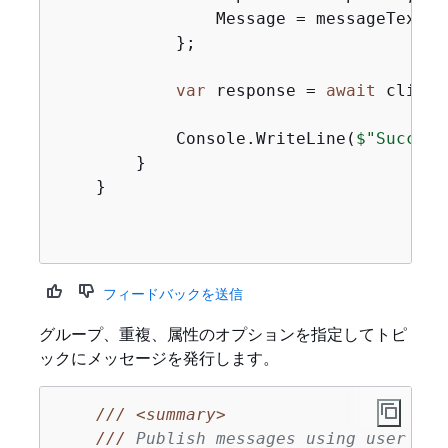
                Message = messageText,

            };

var
 response = 
await
 client
            Console.WriteLine(
$"Success
        }

    }

フィードバックを送信
グループ、重複、属性のオプションを指定してトピ
ックにメッセージを発行します。
///
<summary>
///
 Publish messages using user set