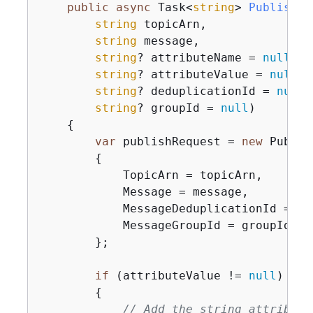
public
async
 Task<
string
> 
PublishTo
string
 topicArn,

string
 message,

string
? attributeName = 
null
,

string
? attributeValue = 
null
,

string
? deduplicationId = 
null
,

string
? groupId = 
null
)
{
var
 publishRequest = 
new
 Publis
{
            TopicArn = topicArn,

            Message = message,

            MessageDeduplicationId = de
            MessageGroupId = groupId

        };

if
 (attributeValue != 
null
)

{
// Add the string attribute