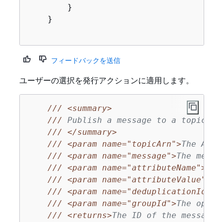
        }

    }

フィードバックを送信
ユーザーの選択を発行アクションに適用します。
///
<summary>
///
 Publish a message to a topic wi
///
</summary>
///
<param name="topicArn">
The ARN 
///
<param name="message">
The messa
///
<param name="attributeName">
The
///
<param name="attributeValue">
Th
///
<param name="deduplicationId">
T
///
<param name="groupId">
The optio
///
<returns>
The ID of the message 