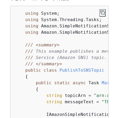
using
 System;

using
 System.Threading.Tasks;

using
 Amazon.SimpleNotificationServi
using
 Amazon.SimpleNotificationServ
///
<summary>
///
 This example publishes a messag
///
 Service (Amazon SNS) topic.
///
</summary>
public
class
PublishToSNSTopic
{
public
static
async
 Task 
Main
(
)
{
string
 topicArn = 
"arn:aws:
string
 messageText = 
"This 
            IAmazonSimpleNotificationSe