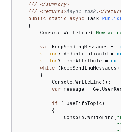
///
</summary>
///
<returns>
Async task.
</returns>
public
static
async
 Task 
PublishMes
{
        Console.WriteLine(
"Now we can p
var
 keepSendingMessages = 
true
;

string
? deduplicationId = 
null
;

string
? toneAttribute = 
null
;

while
 (keepSendingMessages)

{
            Console.WriteLine();

var
 message = GetUserRespon
if
 (_useFifoTopic)

{
                Console.WriteLine(
"Beca
"\r\n
"they