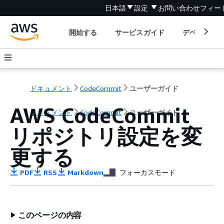
日本語
設定
お問い合わせ
フィー
開始する
サービスガイド
デベロッパ
ドキュメント
CodeCommit
ユーザーガイド
AWS CodeCommit
ドキュメント
CodeCommit
ユーザーガイド
リポジトリ設定を変
更する
PDF
RSS
Markdown
フォーカスモード
このページの内容