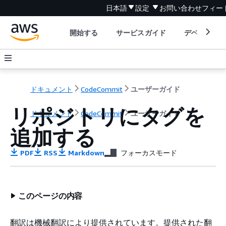
日本語
設定
お問い合わせ
フィー
開始する
サービスガイド
デベロッパ
ドキュメント
CodeCommit
ユーザーガイド
リポジトリにタグを
ドキュメント
CodeCommit
ユーザーガイド
追加する
PDF
RSS
Markdown
フォーカスモード
このページの内容
翻訳は機械翻訳により提供されています。提供された翻