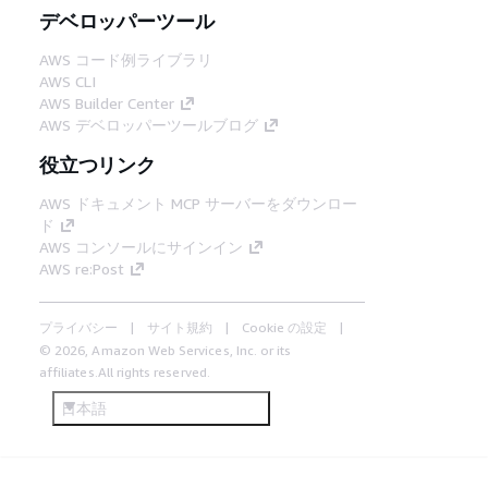
デベロッパーツール
AWS コード例ライブラリ
AWS CLI
AWS Builder Center
AWS デベロッパーツールブログ
役立つリンク
AWS ドキュメント MCP サーバーをダウンロー
ド
AWS コンソールにサインイン
AWS re:Post
プライバシー
サイト規約
Cookie の設定
© 2026, Amazon Web Services, Inc. or its
affiliates.All rights reserved.
日本語