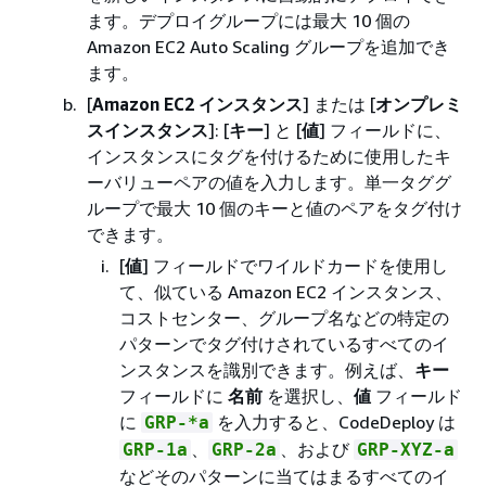
ます。デプロイグループには最大 10 個の
Amazon EC2 Auto Scaling グループを追加でき
ます。
[
Amazon EC2 インスタンス
] または [
オンプレミ
スインスタンス
]: [
キー
] と [
値
] フィールドに、
インスタンスにタグを付けるために使用したキ
ーバリューペアの値を入力します。単一タググ
ループで最大 10 個のキーと値のペアをタグ付け
できます。
[
値
] フィールドでワイルドカードを使用し
て、似ている Amazon EC2 インスタンス、
コストセンター、グループ名などの特定の
パターンでタグ付けされているすべてのイ
ンスタンスを識別できます。例えば、
キー
フィールドに
名前
を選択し、
値
フィールド
に
を入力すると、CodeDeploy は
GRP-*a
、
、および
GRP-1a
GRP-2a
GRP-XYZ-a
などそのパターンに当てはまるすべてのイ