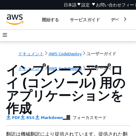
日本語
設定
お問い合わせ
フィー
開始する
サービスガイド
デベロッパ
ドキュメント
AWS CodeDeploy
ユーザーガイド
インプレースデプロ
ドキュメント
AWS CodeDeploy
ユーザーガイド
イ (コンソール) 用の
アプリケーションを
作成
PDF
RSS
Markdown
フォーカスモード
翻訳は機械翻訳により提供されています。提供された翻