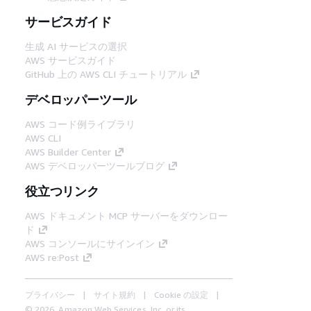
サービスガイド
生成 AI サービスの選択
AWS サービスガイド
GitHub 上の AWS CLI チュートリアル
デベロッパーツール
AWS コード例ライブラリ
AWS CLI
AWS Builder Center
AWS デベロッパーツールブログ
役立つリンク
AWS ドキュメント MCP サーバーをダウンロー
ド
AWS コンソールにサインイン
AWS re:Post
プライバシー
サイト規約
Cookie の設定
© 2026, Amazon Web Services, Inc. or its