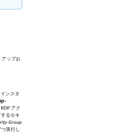
トアップお
2 インスタ
up-
DP アク
可するセキ
ity-Group
ずつ実行し