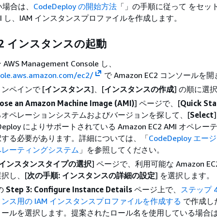
い場合は、
CodeDeploy の開始方法
「」の手順に従って をセッ
CLI し、IAM インスタンスプロファイルを作成します。
EC2 インスタンスの起動
WS Management Console し、
sole.aws.amazon.com/ec2/
で Amazon EC2 コンソールを
ンペインで [
インスタンス
]、[
インスタンスの作成
] の順に選
oose an Amazon Machine Image (AMI)
] ページで、[
Quick Sta
るオペレーションシステムおよびバージョンを探して、[
Select
Deploy によりサポートされている ​Amazon EC2 AMI オペレ
択する必要があります。詳細については、「
CodeDeploy エ
ペレーティングシステム
」を参照してください。
: インスタンスタイプの選択
] ページで、利用可能な Amazon E
択し、[
次の手順: インスタンスの詳細の設定
] を選択します。
の
Step 3: Configure Instance Details
ページ上で、
ステップ 4:
スタンス用の IAM インスタンスプロファイルを作成する
で作成した 
ロールを選択します。提案されたロール名を使用している場合