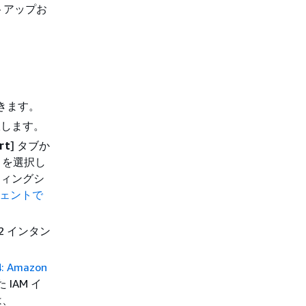
トアップお
開きます。
択します。
rt
] タブか
] を選択し
ーティングシ
ージェントで
C2 インタン
 Amazon
IAM イ
は、