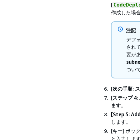
[
CodeDepl
作成した場
注記
デフォ
されて
要があ
sub
つい
[
次の手順: 
[
ステップ 4
ます。
[Step 5: Ad
します。
[
キー
] ボッ
と入力しま