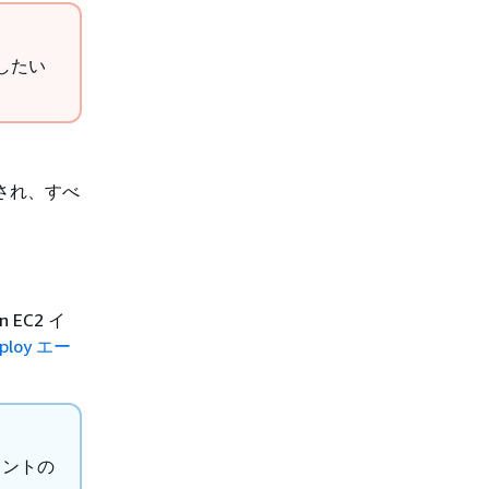
スしたい
動され、すべ
 EC2 イ
ploy エー
ェントの