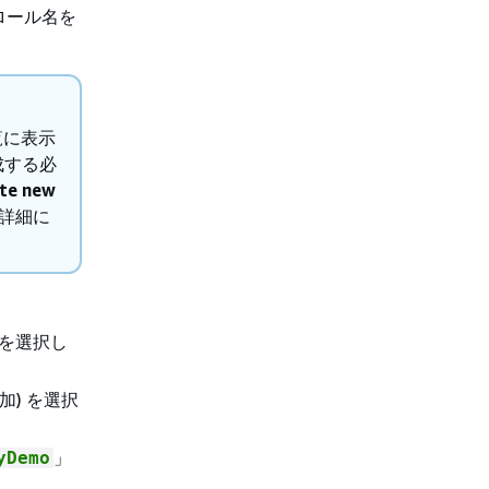
ロール名を
覧に表示
成する必
te new
詳細に
] を選択し
加) を選択
」
yDemo