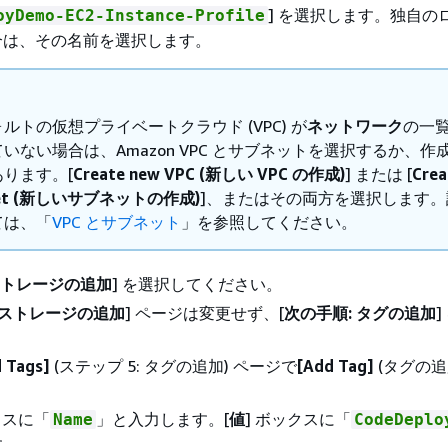
] を選択します。独自の
oyDemo-EC2-Instance-Profile
合は、その名前を選択します。
ルトの仮想プライベートクラウド (VPC) が
ネットワーク
の一
いない場合は、Amazon VPC とサブネットを選択するか、作
ります。[
Create new VPC (新しい VPC の作成)
] または [
Crea
net (新しいサブネットの作成)
]、またはその両方を選択します。
ては、「
VPC とサブネット
」を参照してください。
ストレージの追加
] を選択してください。
: ストレージの追加
] ページは変更せず、[
次の手順: タグの追加
d Tags]
(ステップ 5: タグの追加) ページで
[Add Tag]
(タグの追
クスに「
」と入力します。[
値
] ボックスに「
Name
CodeDeplo
す。