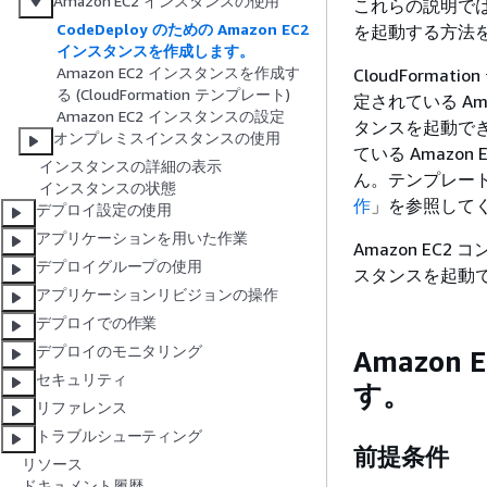
Amazon EC2 インスタンスの使用
これらの説明では、
CodeDeploy のための Amazon EC2
を起動する方法
インスタンスを作成します。
Amazon EC2 インスタンスを作成す
CloudForma
る (CloudFormation テンプレート)
定されている Amaz
Amazon EC2 インスタンスの設定
タンスを起動できます。U
オンプレミスインスタンスの使用
ている Amazon
インスタンスの詳細の表示
ん。テンプレー
インスタンスの状態
作
」を参照して
デプロイ設定の使用
アプリケーションを用いた作業
Amazon EC2 コ
デプロイグループの使用
スタンスを起動
アプリケーションリビジョンの操作
デプロイでの作業
デプロイのモニタリング
Amazon
セキュリティ
す。
リファレンス
トラブルシューティング
前提条件
リソース
ドキュメント履歴