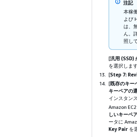
注記
本稼
よび 
は、
ん。
照し
[
汎用 (SSD
を選択しま
[
Step 7: Rev
[
既存のキー
キーペアの
インスタン
Amazon 
しいキーペア
ータに Am
Key Pair
を