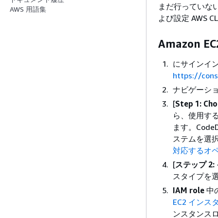
まだ行っていな
AWS 用語集
よび設定 AWS 
Amazon 
にサインイン A
https://con
ナビゲーショ
[
Step 1: Ch
ら、使用す
ます。Code
ステムを選
対応するオ
[
ステップ 2
スタイプを選
IAM role
中
EC2 イン
ンスタンス