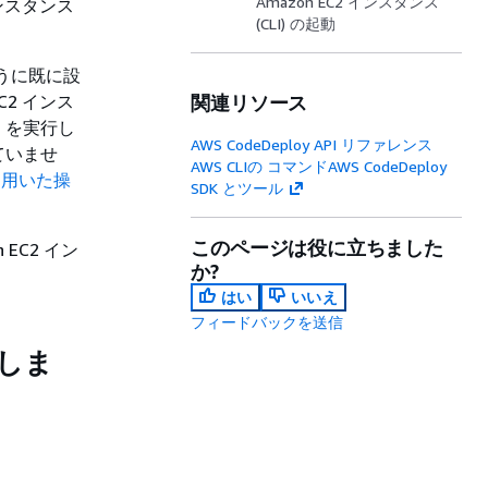
Amazon EC2 インスタンス
インスタンス
(CLI) の起動
るように既に設
EC2 インス
関連リソース
EL) を実行し
AWS CodeDeploy API リファレンス
していませ
AWS CLIの コマンドAWS CodeDeploy
スを用いた操
SDK とツール
このページは役に立ちました
n EC2 イン
か?
はい
いいえ
フィードバックを送信
動しま