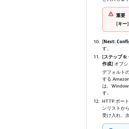
重要
[
キー
[
Next: Confi
す。
[
ステップ 6
作成
] オプ
デフォルトの S
する Amaz
は、Windo
す。
HTTP ポー
ンリストから
受け入れ、