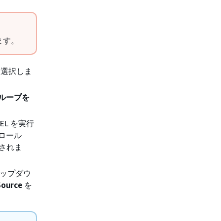
ます。
を選択しま
ループを
EL を実行
 ロール
定されま
ロップダウ
Source
を