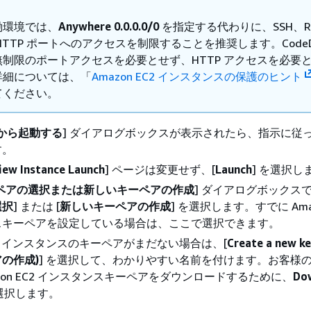
働環境では、
Anywhere 0.0.0.0/0
を指定する代わりに、SSH、R
HTTP ポートへのアクセスを制限することを推奨します。CodeDe
無制限のポートアクセスを必要とせず、HTTP アクセスを必要
詳細については、「
Amazon EC2 インスタンスの保護のヒント
てください。
) から起動する
] ダイアログボックスが表示されたら、指示に従っ
す。
iew Instance Launch
] ページは変更せず、[
Launch
] を選択し
ペアの選択または新しいキーペアの作成
] ダイアログボックスで
選択
] または [
新しいキーペアの作成
] を選択します。すでに Amaz
スキーペアを設定している場合は、ここで選択できます。
EC2 インスタンスのキーペアがまだない場合は、[
Create a new ke
の作成)
] を選択して、わかりやすい名前を付けます。お客様
azon EC2 インスタンスキーペアをダウンロードするために、
Do
選択します。