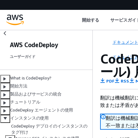
開始する
サービスガイ
ドキュメン
AWS CodeDeploy
Code
ドキュメン
ユーザーガイド
ール)
What is CodeDeploy?
PDF
RSS
M
開始方法
製品およびサービスの統合
翻訳は機械翻訳
チュートリアル
致または矛盾が
CodeDeploy エージェントの使用
翻訳は機械翻
インスタンスの使用
不一致または
CodeDeploy デプロイのインスタンスの
タグ付け