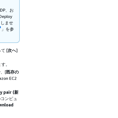
DP、お
ploy
としませ
」を参
て [
次へ
]
ます。
、[
既存の
on EC2
y pair (新
のコンピュ
wnload