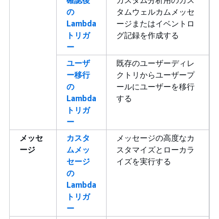
確認後
カスタム分析用のカス
の
タムウェルカムメッセ
Lambda
ージまたはイベントロ
トリガ
グ記録を作成する
ー
ユーザ
既存のユーザーディレ
ー移行
クトリからユーザープ
の
ールにユーザーを移行
Lambda
する
トリガ
ー
メッセ
カスタ
メッセージの高度なカ
ージ
ムメッ
スタマイズとローカラ
セージ
イズを実行する
の
Lambda
トリガ
ー