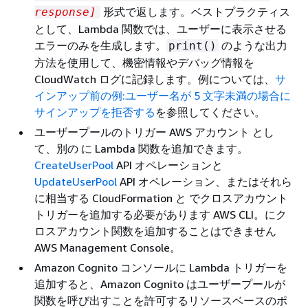
形式で返します。ベストプラクティス
response]
として、Lambda 関数では、ユーザーに表示させる
エラーのみを生成します。
のような出力
print()
方法を使用して、機密情報やデバッグ情報を
CloudWatch ログに記録します。例については、
サ
インアップ前の例:ユーザー名が 5 文字未満の場合に
サインアップを拒否する
を参照してください。
ユーザープールのトリガー AWS アカウント とし
て、別の に Lambda 関数を追加できます。
CreateUserPool
API オペレーションと
UpdateUserPool
API オペレーション、またはそれら
に相当する CloudFormation と でクロスアカウント
トリガーを追加する必要があります AWS CLI。にク
ロスアカウント関数を追加することはできません
AWS Management Console。
Amazon Cognito コンソールに Lambda トリガーを
追加すると、Amazon Cognito はユーザープールが
関数を呼び出すことを許可するリソースベースのポ