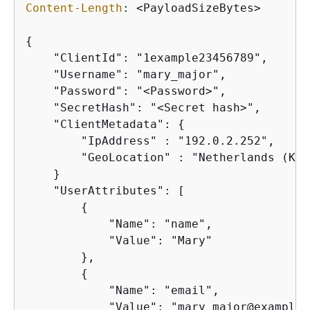
Content-Length
: 
<PayloadSizeBytes>

{
    "ClientId": "1example23456789",

    "Username": "mary_major",

    "Password": "<Password>",

    "SecretHash": "<Secret hash>",

    "ClientMetadata": 
{
        "IpAddress" : "192.0.2.252",

        "GeoLocation" : "Netherlands (Kin
    }

    "UserAttributes": [

{
            "Name": "name",

            "Value": "Mary"

        },

{
            "Name": "email",

            "Value": "mary_major@example.c