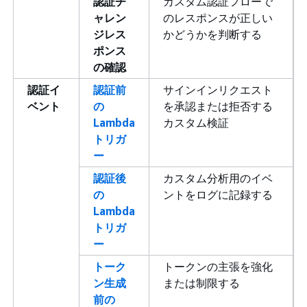
認証チ
カスタム認証フローで
ャレン
のレスポンスが正しい
ジレス
かどうかを判断する
ポンス
の確認
認証イ
認証前
サインインリクエスト
ベント
の
を承認または拒否する
Lambda
カスタム検証
トリガ
ー
認証後
カスタム分析用のイベ
の
ントをログに記録する
Lambda
トリガ
ー
トーク
トークンの主張を強化
ン生成
または制限する
前の