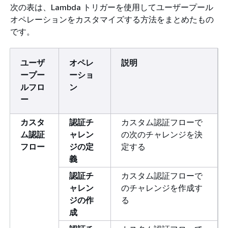
次の表は、Lambda トリガーを使用してユーザープール
オペレーションをカスタマイズする方法をまとめたもの
です。
ユーザ
オペレ
説明
ープー
ーショ
ルフロ
ン
ー
カスタ
認証チ
カスタム認証フローで
ム認証
ャレン
の次のチャレンジを決
フロー
ジの定
定する
義
認証チ
カスタム認証フローで
ャレン
のチャレンジを作成す
ジの作
る
成