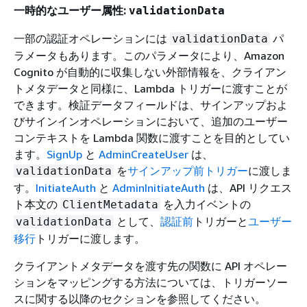
一時的なユーザー属性:
validationData
一部の認証オペレーションには
パ
validationData
ラメータもあります。このパラメータにより、Amazon
Cognito が自動的に収集しない外部情報を、クライアン
トメタデータと同様に、Lambda トリガーに渡すことが
できます。検証データフィールドは、サインアップおよ
びサインインオペレーションにおいて、追加のユーザー
コンテキストを Lambda 関数に渡すことを目的としてい
ます。
SignUp
と
AdminCreateUser
は、
を
サインアップ前トリガー
に渡しま
validationData
す。
InitiateAuth
と
AdminInitiateAuth
は、API リクエス
ト本文の
を入力イベントの
ClientMetadata
として、
認証前
トリガーと
ユーザー
validationData
移行
トリガーに渡します。
クライアントメタデータを渡す先の関数に API オペレー
ションをマッピングする方法については、トリガーソー
スに関する以降のセクションを参照してください。