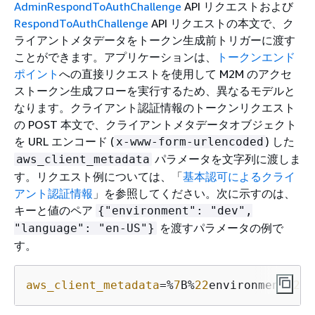
AdminRespondToAuthChallenge
API リクエストおよび
RespondToAuthChallenge
API リクエストの本文で、ク
ライアントメタデータをトークン生成前トリガーに渡す
ことができます。アプリケーションは、
トークンエンド
ポイント
への直接リクエストを使用して M2M のアクセ
ストークン生成フローを実行するため、異なるモデルと
なります。クライアント認証情報のトークンリクエスト
の POST 本文で、クライアントメタデータオブジェクト
を URL エンコード (
) した
x-www-form-urlencoded
パラメータを文字列に渡しま
aws_client_metadata
す。リクエスト例については、「
基本認可によるクライ
アント認証情報
」を参照してください。次に示すのは、
キーと値のペア
{
"environment": "dev",
を渡すパラメータの例で
"language": "en-US"}
す。
aws_client_metadata
=%
7
B%
22
environment%
22
%