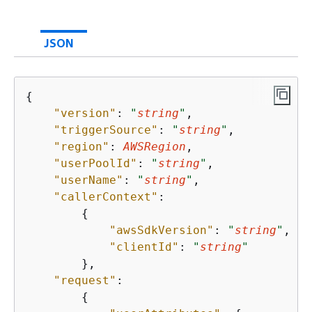
JSON
{
"version"
: 
"
string
"
,

"triggerSource"
: 
"
string
"
,

"region"
: 
AWSRegion
,

"userPoolId"
: 
"
string
"
,

"userName"
: 
"
string
"
,

"callerContext"
: 

{
"awsSdkVersion"
: 
"
string
"
,

"clientId"
: 
"
string
"
        },

"request"
:

{