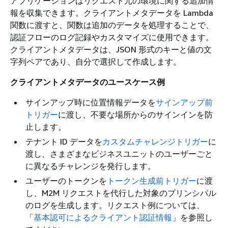
アプリケーションはリクエスト元の環境に関する追加情
報を収集できます。クライアントメタデータを Lambda
関数に渡すと、関数は追加のデータを処理することで、
認証フローのログ記録やカスタマイズに使用できます。
クライアントメタデータは、JSON 形式のキーと値の文
字列ペアであり、自分で選択して作成します。
クライアントメタデータのユースケース例
サインアップ時に位置情報データを
サインアップ前
トリガー
に渡し、不要な場所からのサインインを防
止します。
テナント ID データを
カスタムチャレンジトリガー
に
渡し、さまざまなビジネスユニットのユーザーごと
に異なるチャレンジを発行します。
ユーザーのトークンを
トークン生成前トリガー
に渡
し、M2M リクエストを代行した対象のプリンシパル
のログを生成します。リクエスト例については、
「
基本認可によるクライアント認証情報
」を参照し