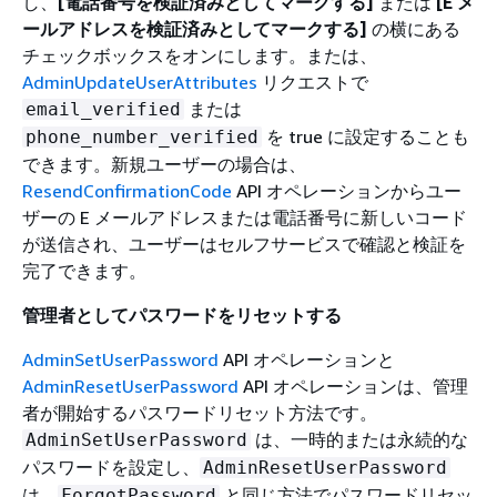
し、
[電話番号を検証済みとしてマークする]
または
[E メ
ールアドレスを検証済みとしてマークする]
の横にある
チェックボックスをオンにします。または、
AdminUpdateUserAttributes
リクエストで
または
email_verified
を true に設定することも
phone_number_verified
できます。新規ユーザーの場合は、
ResendConfirmationCode
API オペレーションからユー
ザーの E メールアドレスまたは電話番号に新しいコード
が送信され、ユーザーはセルフサービスで確認と検証を
完了できます。
管理者としてパスワードをリセットする
AdminSetUserPassword
API オペレーションと
AdminResetUserPassword
API オペレーションは、管理
者が開始するパスワードリセット方法です。
は、一時的または永続的な
AdminSetUserPassword
パスワードを設定し、
AdminResetUserPassword
は、
と同じ方法でパスワードリセッ
ForgotPassword