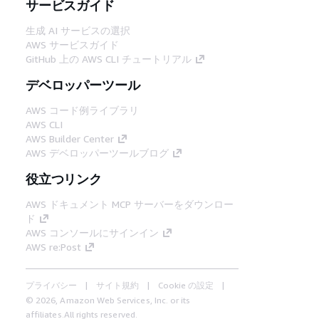
サービスガイド
生成 AI サービスの選択
AWS サービスガイド
GitHub 上の AWS CLI チュートリアル
デベロッパーツール
AWS コード例ライブラリ
AWS CLI
AWS Builder Center
AWS デベロッパーツールブログ
役立つリンク
AWS ドキュメント MCP サーバーをダウンロー
ド
AWS コンソールにサインイン
AWS re:Post
プライバシー
サイト規約
Cookie の設定
© 2026, Amazon Web Services, Inc. or its
affiliates.All rights reserved.