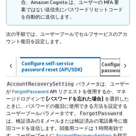
合、Amazon Cognito は、ユーザーの MFA 要
素
ではない
送信先にパスワードリセットコード
を自動的に送信します。
次の手順では、ユーザープールでセルフサービスのアカ
ウント復旧を設定します。
Configure self-service
Configure self
password reset (API/SDK)
password reset
パラメータは、ユーザー
AccountRecoverySetting
が
ForgotPassword
API リクエストを使用するか、マネ
ージドログインで
[パスワードを忘れた場合]
を選択した
ときに、パスワードの復旧に使用できる方法を設定する
ユーザープールパラメータです。
ForgotPassword
は、検証済みの E メールまたは検証済みの電話番号に復
旧コードを送信します。回復用コードは 1 時間有効で
す。ユーザープールに
AccountRecoverySetting
を指定