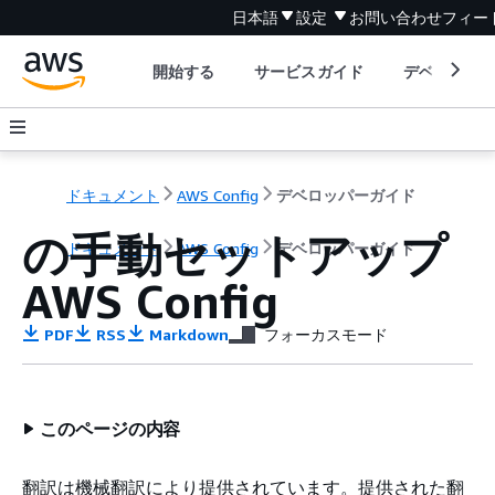
日本語
設定
お問い合わせ
フィー
開始する
サービスガイド
デベロッパ
ドキュメント
AWS Config
デベロッパーガイド
の手動セットアップ
ドキュメント
AWS Config
デベロッパーガイド
AWS Config
PDF
RSS
Markdown
フォーカスモード
このページの内容
翻訳は機械翻訳により提供されています。提供された翻