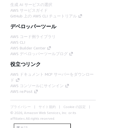
生成 AI サービスの選択
AWS サービスガイド
GitHub 上の AWS CLI チュートリアル
デベロッパーツール
AWS コード例ライブラリ
AWS CLI
AWS Builder Center
AWS デベロッパーツールブログ
役立つリンク
AWS ドキュメント MCP サーバーをダウンロー
ド
AWS コンソールにサインイン
AWS re:Post
プライバシー
サイト規約
Cookie の設定
© 2026, Amazon Web Services, Inc. or its
affiliates.All rights reserved.
日本語