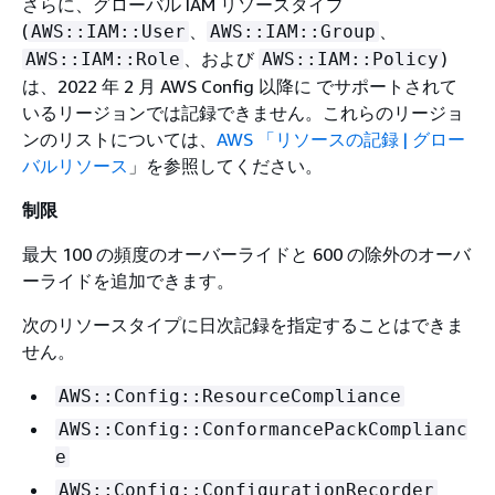
さらに、グローバル IAM リソースタイプ
(
、
、
AWS::IAM::User
AWS::IAM::Group
、および
)
AWS::IAM::Role
AWS::IAM::Policy
は、2022 年 2 月 AWS Config 以降に でサポートされて
いるリージョンでは記録できません。これらのリージョ
ンのリストについては、
AWS 「リソースの記録 | グロー
バルリソース
」を参照してください。
制限
最大 100 の頻度のオーバーライドと 600 の除外のオーバ
ーライドを追加できます。
次のリソースタイプに日次記録を指定することはできま
せん。
AWS::Config::ResourceCompliance
AWS::Config::ConformancePackComplianc
e
AWS::Config::ConfigurationRecorder