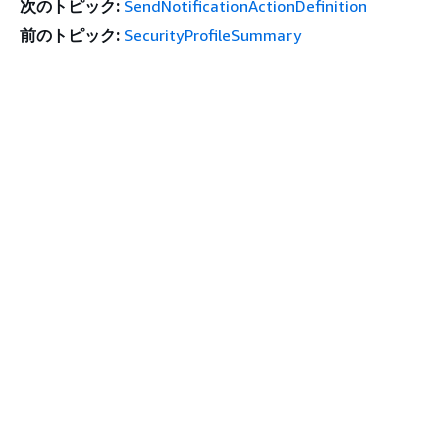
次のトピック:
SendNotificationActionDefinition
前のトピック:
SecurityProfileSummary