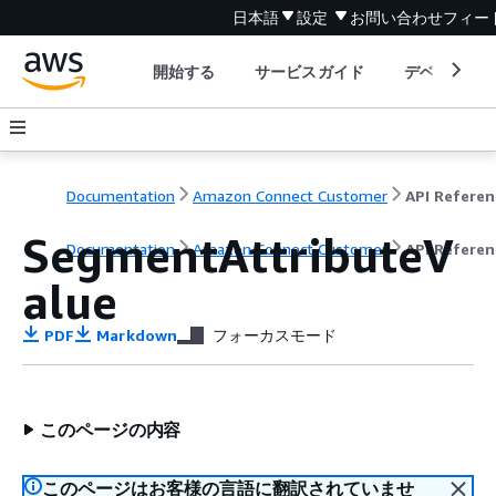
日本語
設定
お問い合わせ
フィー
開始する
サービスガイド
デベロッパ
Documentation
Amazon Connect Customer
API Referen
SegmentAttributeV
Documentation
Amazon Connect Customer
API Referen
alue
PDF
Markdown
フォーカスモード
このページの内容
このページはお客様の言語に翻訳されていませ