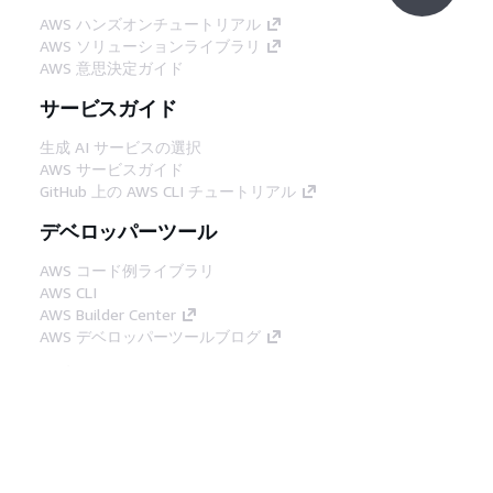
AWS ハンズオンチュートリアル
AWS ソリューションライブラリ
AWS 意思決定ガイド
サービスガイド
生成 AI サービスの選択
AWS サービスガイド
GitHub 上の AWS CLI チュートリアル
デベロッパーツール
AWS コード例ライブラリ
AWS CLI
AWS Builder Center
AWS デベロッパーツールブログ
役立つリンク
AWS ドキュメント MCP サーバーをダウンロー
ド
AWS コンソールにサインイン
AWS re:Post