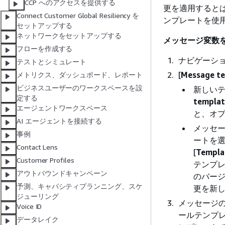
CCP へのアクセスを提供する
更を適用すると
Connect Customer Global Resiliency を
ンプレートを使
セットアップする
ネットワークをセットアップする
メッセージ変数
フローを作成する
ナビゲーショ
テストとシミュレート
[
Message t
メトリクス、ダッシュボード、レポート
ビジネスユーザーのワークスペースを設
新しいテ
定する
templat
エージェントワークスペース
と、オ
AI エージェントを接続する
メッセ
事例
ートを選
Contact Lens
[
Templat
Customer Profiles
テンプ
アウトバウンドキャンペーン
のバー
予測、キャパシティプランニング、スケ
更を新
ジューリング
メッセージ
Voice ID
ールテンプレ
データレイク