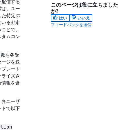
を配信する
このページは役に立ちました
数
は、ユー
か?
成した特定の
はい
いいえ
でいる都市
フィードバックを送信
ることで、
スタムコン
変数を各受
セージを送
ンプレート
ナライズさ
新情報を含
、各ユーザ
ートで以下
ation