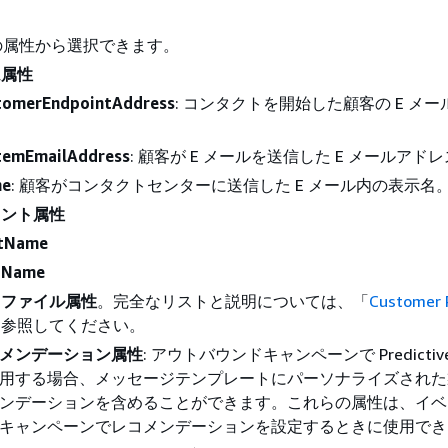
の属性から選択できます。
ム属性
tomerEndpointAddress
: コンタクトを開始した顧客の E メ
temEmailAddress
: 顧客が E メールを送信した E メールアド
e
: 顧客がコンタクトセンターに送信した E メール内の表示名
ェント属性
stName
tName
ロファイル属性
。完全なリストと説明については、「
Customer 
を参照してください。
メンデーション属性
: アウトバウンドキャンペーンで Predictive I
用する場合、メッセージテンプレートにパーソナライズされた
ンデーションを含めることができます。これらの属性は、イベ
キャンペーンでレコメンデーションを設定するときに使用でき