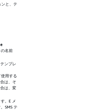
ョンと、テ
te
トの名前
るテンプレ
。
て使用する
場合は、そ
場合は、変
す。E メ
SMS テ