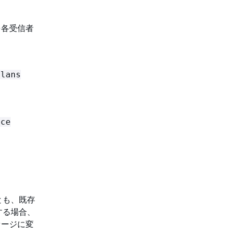
を各受信者
plans
nce
とも、既存
する場合、
セージに変