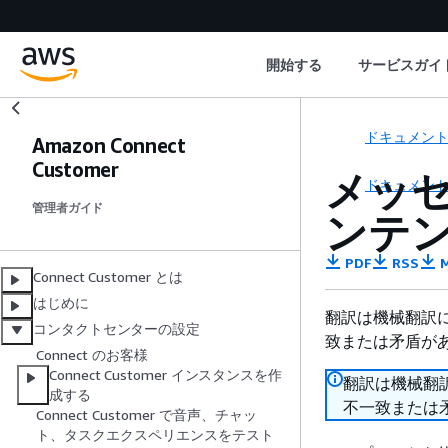
開始する
サービスガイ
ドキュメン
Amazon Connect
Customer
メッ
ドキュメン
管理者ガイド
ンテ
PDF
RSS
M
Connect Customer とは
はじめに
翻訳は機械翻訳
コンタクトセンターの設定
致または矛盾が
Connect のお客様
Connect Customer インスタンスを作
翻訳は機械翻
成する
不一致または
Connect Customer で音声、チャッ
ト、タスクエクスペリエンスをテスト