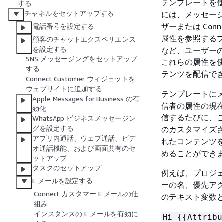
テンプレートを
する
チャネルをセットアップする
には、メッセー
ザーまたは Con
電話番号を設定する
属性を参照する
顧客のチャットエクスペリエンス
を設定する
など、ユーザー
SNS メッセージングをセットアップ
これらの属性を
する
テンツを配信で
Connect Customer ウィジェットを
ウェブサイトに追加する
テンプレートにメッ
Apple Messages for Business の有
信者の属性の現
効化
信するたびに、
WhatsApp ビジネスメッセージン
グを設定する
のカスタマイズ
アプリ内通話、ウェブ通話、ビデ
れたコンテンツ
オ通話機能、および画面共有のセ
めることができ
ットアップ
タスクのセットアップ
例えば、プロジ
E メールを設定する
ーの名、優先ア
Connect カスタマー E メールの仕
のテキスト変数
組み
インスタンスの E メールを有効に
Hi
{
{
Attribu