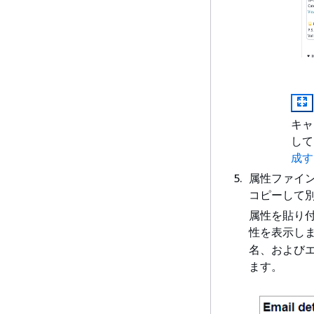
キャ
して
成す
属性ファイ
コピーして
属性を貼り付け
性を表示し
名、およびエ
ます。