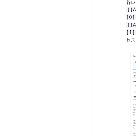
各レ
{
{
A
[0]
{
{
A
[1]
セス