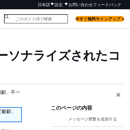
日本語
設定
お問い合わせ
フィードバック
今すぐ無料サインアップ »
ーソナライズされたコ
齟齬、不一
このページの内容
で齟齬、
メッセージ変数を追加する