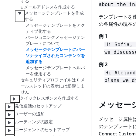
する
about the in
E メールアドレスを作成する
メッセージテンプレートを作成
テンプレートを使用
する
の各属性の現在
メッセージテンプレートをアク
ティブ化する
例 1
バージョニングメッセージテン
プレートについて
Hi Sofia, 
メッセージテンプレートにパー
we discuss
ソナライズされたコンテンツを
追加する
例 2
メッセージテンプレートヘルパ
Hi Alejand
ーを使用する
セキュリティプロファイルは E メ
plans we d
ールスレッドの表示には影響しま
せん
クイックレスポンスを作成する
メッセー
発信通話のセットアップ
ユーザーの追加
メッセージ属性
ルーティングの設定
のテンプレート
エージェントのセットアップ
Connect C