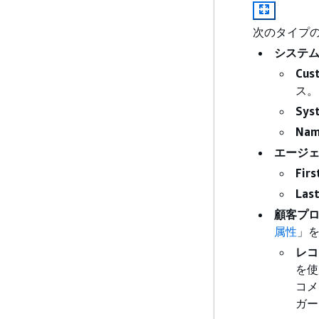
次のタイプ
システ
Cus
ス。
Sys
Nam
エージ
Fir
Las
顧客プ
属性
」
レコ
を使
コメ
ガー