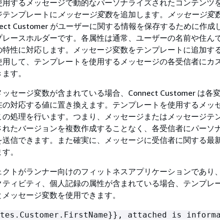
使用するメッセージで動的なパーソナライズされたコンテンツ
ジテンプレートに
メッセージ変数
を追加します。
メッセージ変
nect Customer がユーザーに関する情報を保存するために作
プレースホルダーです。各属性は通常、ユーザーの名前や住ん
の特性に対応します。メッセージ変数をテンプレートに追加す
使用して、テンプレートを使用するメッセージの各受信者にカ
きます。
セージ変数が含まれている場合、Connect Customer は各
在の対応する値に置き換えます。テンプレートを使用するメッ
この処理を行います。つまり、メッセージまたはメッセージテ
されたバージョンを複数作成することなく、各受信者にパーソ
を送信できます。また確実に、メッセージに受信者に関する最
ます。
ェクトがランナー向けのフィットネスアプリケーションであり
クティビティ、個人記録の属性が含まれている場合、テンプレ
とメッセージ変数を使用できます。
tes.Customer.FirstName}}, attached is inform