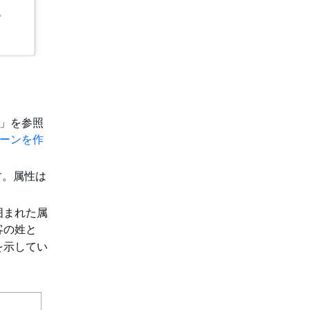
」を参照
ーンを作
す。属性は
で囲まれた属
客の姓と
を示してい