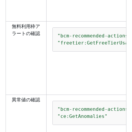
無料利用枠ア
ラートの確認
"bcm-recommended-actions:
"freetier:GetFreeTierUsag
異常値の確認
"bcm-recommended-actions:
"ce:GetAnomalies"