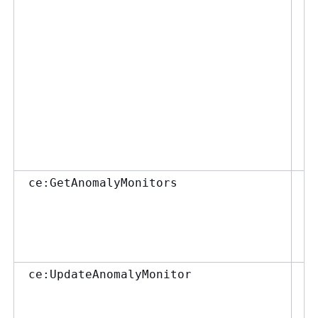
作
ザ
拒
ス
中
で
タ
成
c
許
す
ce:GetAnomalyMonitors
ト
を
ー
は
A
ce:UpdateAnomalyMonitor
出
る