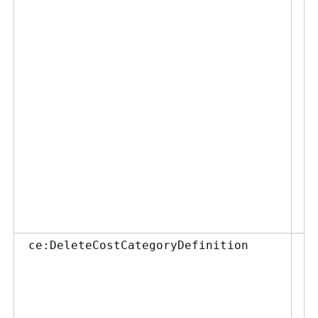
て
Gu
a
ca
し
リ
C
タ
す
モ
に
c
許
コ
ce:DeleteCostCategoryDefinition
除
を
た