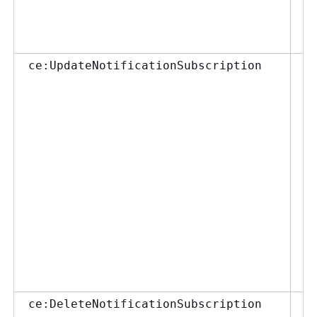
更
を
い
予
ce:UpdateNotificationSubscription
Co
の
新
ー
否
ポ
て
Sa
ー
更
を
い
予
ce:DeleteNotificationSubscription