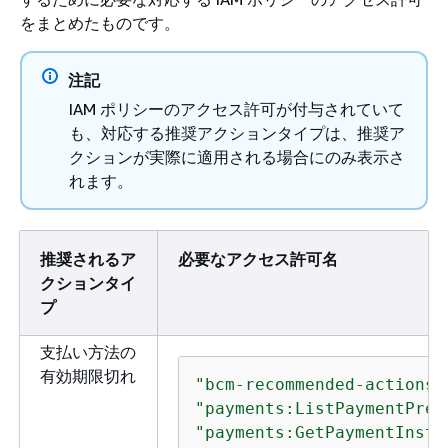
す
をまとめたものです。
c
許
注記
A
ce:GetAnomalySubscriptions
IAM ポリシーのアクセス許可が付与されていて
出
も、対応する推奨アクションタイプは、推奨ア
ク
クションが実際に適用される場合にのみ表示さ
す
れます。
に
し
A
ce:UpdateAnomalySubscription
推奨されるア
必要なアクセス許可名
出
クションタイ
ョ
プ
を
ま
支払い方法の
有効期限切れ
A
ce:DeleteAnomalySubscription
"bcm-recommended-actions:
出
"payments:ListPaymentPref
ョ
"payments:GetPaymentInstr