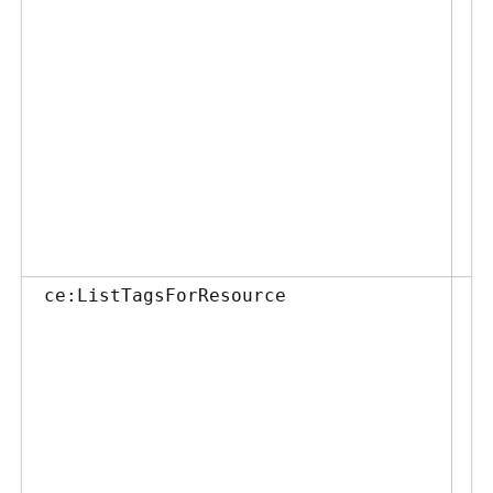
覧
許
可
す
ポ
て
Gu
a
ca
し
所
ce:ListTagsForResource
す
ス
許
え
す
い
ト