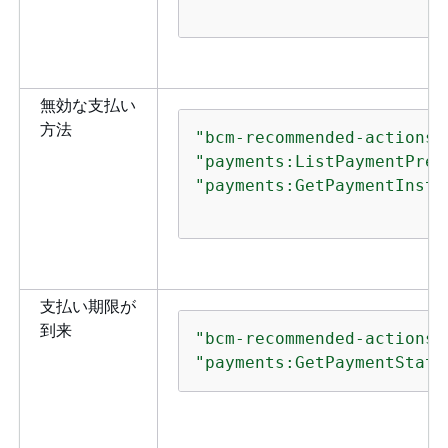
を
ま
A
ce:GetAnomalies
出
無効な支払い
表
方法
ザ
"bcm-recommended-actions:
拒
"payments:ListPaymentPref
"payments:GetPaymentInstr
A
ce:ProvideAnomalyFeedback
出
ー
る
与
支払い期限が
ま
到来
"bcm-recommended-actions:
リ
ce:TagResource
"payments:GetPaymentStatu
タ
ペ
を
ま