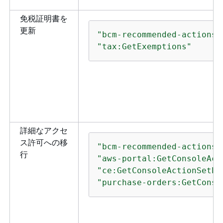
「
参
免税証明書を
更新
コ
ce:GetCostAndUsageComparisons
"bcm-recommended-actions:
比
"tax:GetExemptions"
セ
に
ま
コ
ce:GetCostComparisonDrivers
る
ー
詳細なアクセ
拒
ス許可への移
"bcm-recommended-actions:
行
"aws-portal:GetConsoleAct
"ce:GetConsoleActionSetEn
"purchase-orders:GetConso