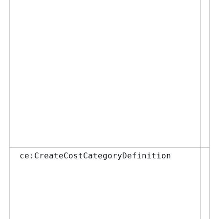
Co
の
除
ー
否
ポ
て
Sa
ー
更
を
い
コ
ce:CreateCostCategoryDefinition
成
を
た
ポ