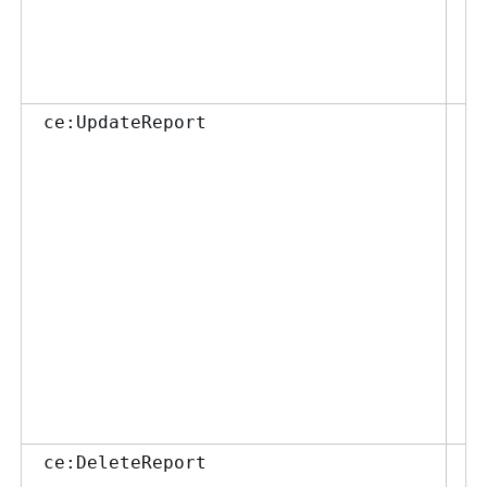
用
更
を
い
Co
ce:UpdateReport
ー
て
ー
は
ポ
て
レ
用
更
を
い
Co
ce:DeleteReport