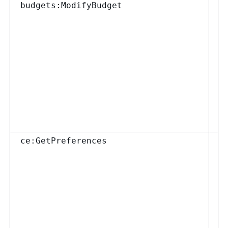
予
budgets:ModifyBudget
セ
に
し
ユ
示
す
V
許
ま
Co
ce:GetPreferences
定
許
え
す
ポ