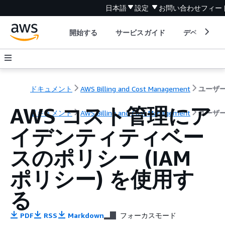
日本語
設定
お問い合わせ
フィー
開始する
サービスガイド
デベロッパ
ドキュメント
AWS Billing and Cost Management
AWS コスト管理にア
ドキュメント
AWS Billing and Cost Management
ユーザ
イデンティティベー
スのポリシー (IAM
ポリシー) を使用す
る
PDF
RSS
Markdown
フォーカスモード