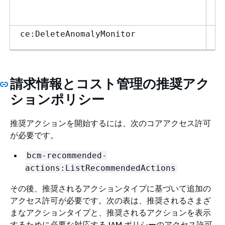
与
ま
A
ce:DeleteAnomalyMonitor
出
る
与
請求情報とコスト管理の推奨アク
ま
ションポリシー
A
ce:CreateAnomalySubscription
出
リ
推奨アクションを開始するには、次のコアアクセス許可
る
が必要です。
与
bcm-recommended-
ま
actions:ListRecommendedActions
は
サ
その後、推奨されるアクションタイプに基づいて追加の
に
アクセス許可が必要です。次の表は、推奨されるさまざ
ソ
まなアクションタイプと、推奨されるアクションを表示
ク
するために必要な対応する IAM ポリシーのアクセス許可