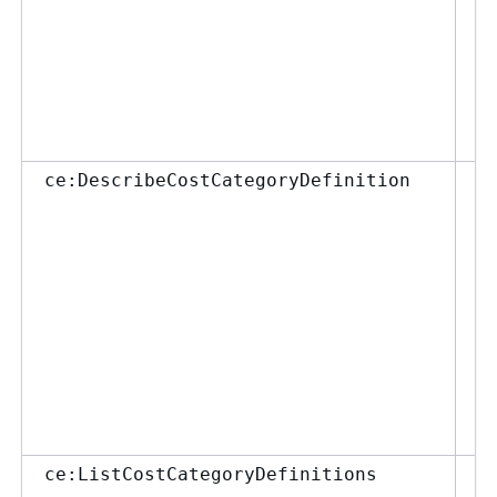
ポ
て
Gu
a
ca
し
コ
ce:DescribeCostCategoryDefinition
示
を
た
ポ
て
Gu
a
ca
し
コ
ce:ListCostCategoryDefinitions