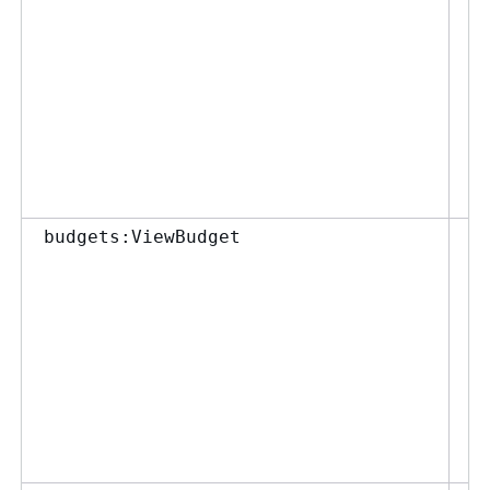
ポ
て
設
拒
の
報
は
し
予
budgets:ViewBudget
セ
に
し
ユ
示
V
許
ま