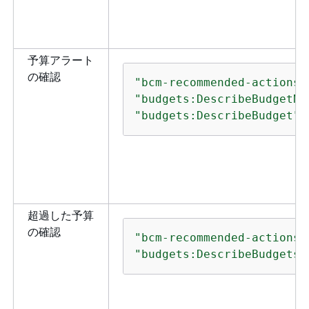
予算アラート
の確認
"bcm-recommended-actions:
"budgets:DescribeBudgetNo
"budgets:DescribeBudget"
超過した予算
の確認
"bcm-recommended-actions:
"budgets:DescribeBudgets"