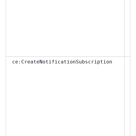
ポ
て
Sa
ー
更
を
い
予
ce:CreateNotificationSubscription
Co
の
成
ー
否
ポ
て
Sa
ー