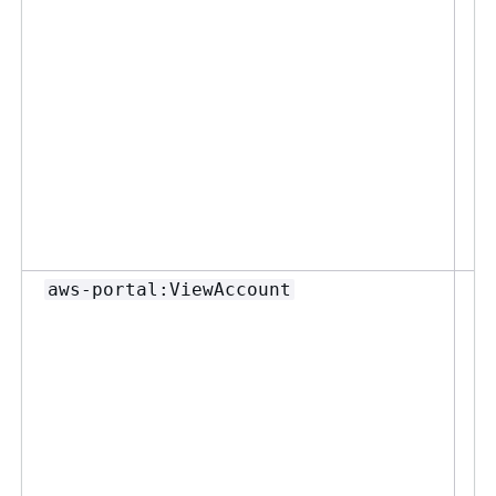
は
M
の
要
シ
「
ユ
る
さ
次の
aws-portal:ViewAccount
C
コ
表
ザ
し