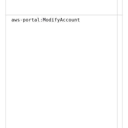
ア
aws-portal:ModifyAccount
更
を
た
ユ
ト
す
M
の
要
[
ン
ア
に