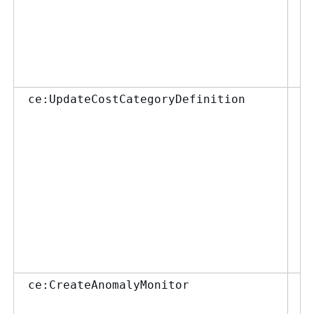
「
C
AP
「
参
コ
ce:UpdateCostCategoryDefinition
新
を
た
ポ
て
Gu
a
ca
し
ce:CreateAnomalyMonitor
異