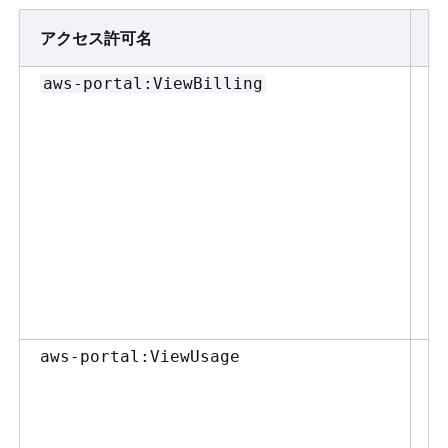
アクセス許可名
説
請
aws-portal:ViewBilling
理
を
ー
は
シ
は
ー
の
ザ
照
A
aws-portal:ViewUsage
ー
セ
に