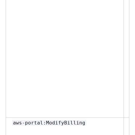
ま
使
表
可
V
V
両
が
ポ
て
Gu
IA
th
p
く
次の
aws-portal:ModifyBilling
C