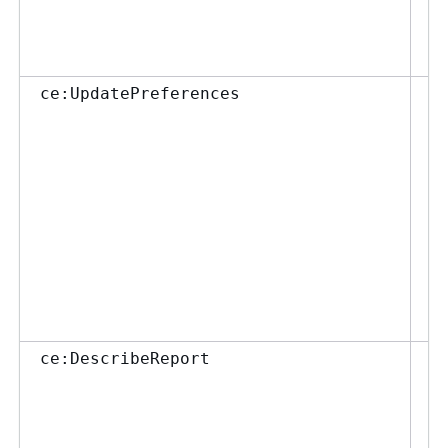
設
更
だ
Co
ce:UpdatePreferences
定
許
え
す
ポ
て
設
更
だ
Co
ce:DescribeReport
ー
る
与