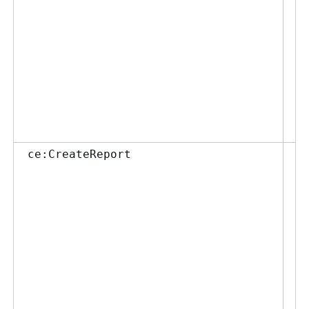
ま
ポ
て
レ
用
更
を
い
Co
ce:CreateReport
ー
て
る
与
ま
ポ
て
レ