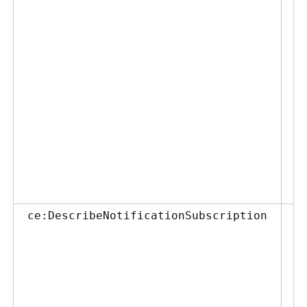
ー
て
る
与
ま
ポ
て
レ
用
更
を
い
予
ce:DescribeNotificationSubscription
Co
約
表
ザ
拒